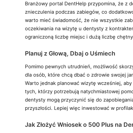
Branżowy portal DentHelp przypomina, że z d
znieczulenia podczas zabiegów, co dodatkowo
warto mieć świadomość, że nie wszystkie zabi
oczekiwania na wizytę u dentysty z kontrakt
ograniczoną liczbę miejsc i dużą liczbę chętn
Planuj z Głową, Dbaj o Uśmiech
Pomimo pewnych utrudnień, możliwość skorzys
dla osób, które chcą dbać o zdrowie swojej j
Warto jednak planować wizytę wcześniej, aby 
tych, którzy potrzebują natychmiastowej pomo
dentysty mogą przyczynić się do zapobiega
przyszłości. Lepiej więc inwestować w profila
Jak Złożyć Wniosek o 500 Plus na De