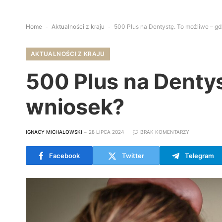
Home
-
Aktualności z kraju
-
500 Plus na Dentystę. To możliwe – g
AKTUALNOŚCI Z KRAJU
500 Plus na Dentys
wniosek?
IGNACY MICHAŁOWSKI
28 LIPCA 2024
BRAK KOMENTARZY
Facebook
Twitter
Telegram