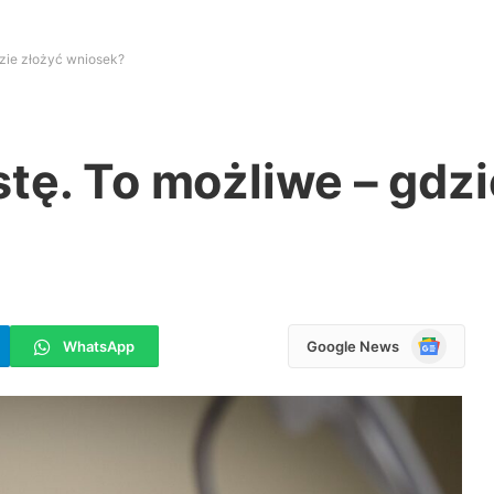
dzie złożyć wniosek?
tę. To możliwe – gdzi
Google
WhatsApp
Google News
News