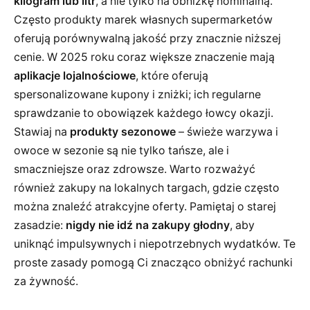
kilogram lub litr
, a nie tylko na obniżkę nominalną.
Często produkty marek własnych supermarketów
oferują porównywalną jakość przy znacznie niższej
cenie. W 2025 roku coraz większe znaczenie mają
aplikacje lojalnościowe
, które oferują
spersonalizowane kupony i zniżki; ich regularne
sprawdzanie to obowiązek każdego łowcy okazji.
Stawiaj na
produkty sezonowe
– świeże warzywa i
owoce w sezonie są nie tylko tańsze, ale i
smaczniejsze oraz zdrowsze. Warto rozważyć
również zakupy na lokalnych targach, gdzie często
można znaleźć atrakcyjne oferty. Pamiętaj o starej
zasadzie:
nigdy nie idź na zakupy głodny
, aby
uniknąć impulsywnych i niepotrzebnych wydatków. Te
proste zasady pomogą Ci znacząco obniżyć rachunki
za żywność.