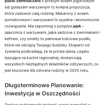
placki ziemniaczane
z prostym sosem jogurtowym
lub gulaszem warzywnym to kolejna propozycja,
która zadowoli całą rodzinę. Makarony z sosem
pomidorowym i warzywami to szybkie i ekonomiczne
rozwiązanie. Nie zapominaj o potędze
jajek
–
jajecznica z warzywami, jajka sadzone z ziemniakami i
kefirem, czy omlety to pełnowartościowe posiłki,
które nie obciążą Twojego budżetu. Eksperci od
żywienia podkreślają, że te proste dania, często
bazujące na kuchni regionalnej, dostarczają
wszystkich niezbędnych składników odżywczych, co
jest kluczowe dla zdrowia rodziny w 2025 roku.
Długoterminowe Planowanie:
Inwestycja w Oszczędności
Oprócz codziennych strategii, warto pomyśleć o