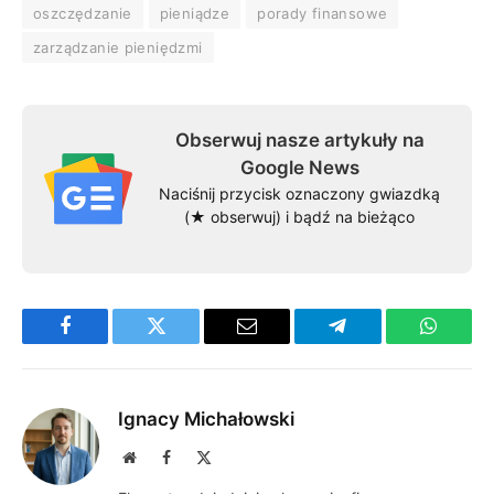
oszczędzanie
pieniądze
porady finansowe
zarządzanie pieniędzmi
Obserwuj nasze artykuły na
Google News
Naciśnij przycisk oznaczony gwiazdką
(★ obserwuj) i bądź na bieżąco
Facebook
Twitter
Email
Telegram
WhatsA
Ignacy Michałowski
Website
Facebook
X
(Twitter)