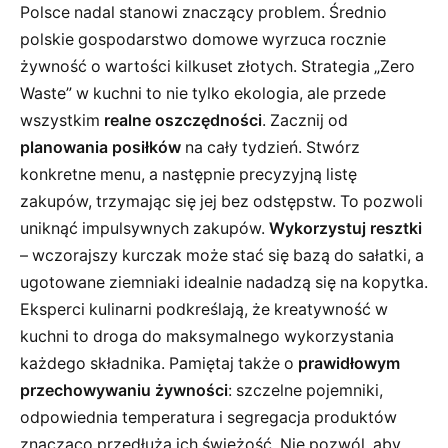
Polsce nadal stanowi znaczący problem. Średnio
polskie gospodarstwo domowe wyrzuca rocznie
żywność o wartości kilkuset złotych. Strategia „Zero
Waste” w kuchni to nie tylko ekologia, ale przede
wszystkim
realne oszczędności
. Zacznij od
planowania posiłków
na cały tydzień. Stwórz
konkretne menu, a następnie precyzyjną listę
zakupów, trzymając się jej bez odstępstw. To pozwoli
uniknąć impulsywnych zakupów.
Wykorzystuj resztki
– wczorajszy kurczak może stać się bazą do sałatki, a
ugotowane ziemniaki idealnie nadadzą się na kopytka.
Eksperci kulinarni podkreślają, że kreatywność w
kuchni to droga do maksymalnego wykorzystania
każdego składnika. Pamiętaj także o
prawidłowym
przechowywaniu żywności
: szczelne pojemniki,
odpowiednia temperatura i segregacja produktów
znacząco przedłużą ich świeżość. Nie pozwól, aby