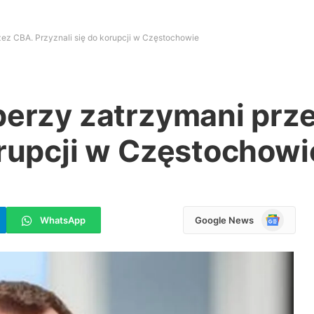
zez CBA. Przyznali się do korupcji w Częstochowie
perzy zatrzymani prz
orupcji w Częstochowi
Google
WhatsApp
Google News
News