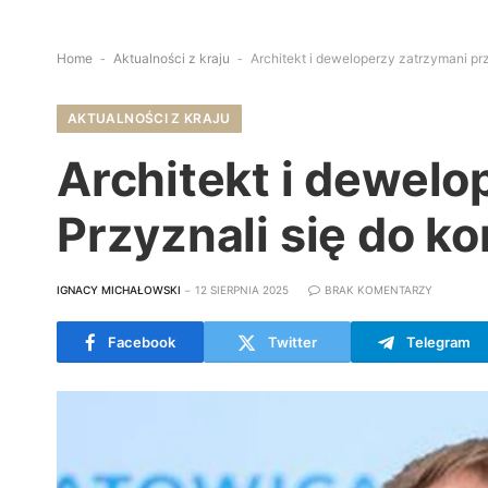
Home
-
Aktualności z kraju
-
Architekt i deweloperzy zatrzymani pr
AKTUALNOŚCI Z KRAJU
Architekt i dewelo
Przyznali się do k
IGNACY MICHAŁOWSKI
12 SIERPNIA 2025
BRAK KOMENTARZY
Facebook
Twitter
Telegram