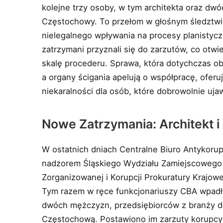
kolejne trzy osoby, w tym architekta oraz dw
Częstochowy. To przełom w głośnym śledztwi
nielegalnego wpływania na procesy planistyc
zatrzymani przyznali się do zarzutów, co otwi
skalę procederu. Sprawa, która dotychczas obję
a organy ścigania apelują o współpracę, oferuj
niekaralności dla osób, które dobrowolnie uja
Nowe Zatrzymania: Architekt 
W ostatnich dniach Centralne Biuro Antykor
nadzorem Śląskiego Wydziału Zamiejscowego
Zorganizowanej i Korupcji Prokuratury Krajow
Tym razem w ręce funkcjonariuszy CBA wpadły
dwóch mężczyzn, przedsiębiorców z branży d
Częstochową. Postawiono im zarzuty korupcy