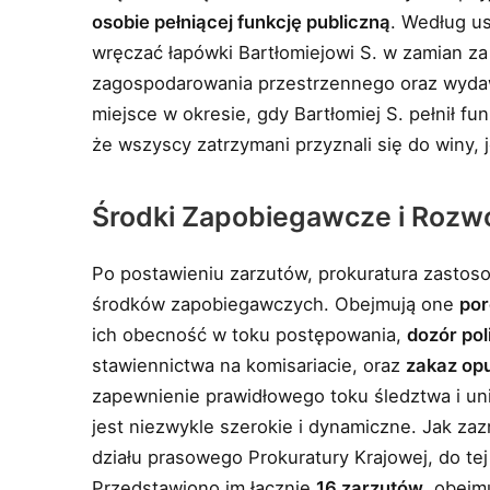
osobie pełniącej funkcję publiczną
. Według us
wręczać łapówki Bartłomiejowi S. w zamian za
zagospodarowania przestrzennego oraz wyda
miejsce w okresie, gdy Bartłomiej S. pełnił f
że wszyscy zatrzymani przyznali się do winy, 
Środki Zapobiegawcze i Rozw
Po postawieniu zarzutów, prokuratura zastos
środków zapobiegawczych. Obejmują one
por
ich obecność w toku postępowania,
dozór poli
stawiennictwa na komisariacie, oraz
zakaz opu
zapewnienie prawidłowego toku śledztwa i un
jest niezwykle szerokie i dynamiczne. Jak za
działu prasowego Prokuratury Krajowej, do tej
Przedstawiono im łącznie
16 zarzutów
, obejm