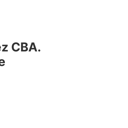
ez CBA.
e