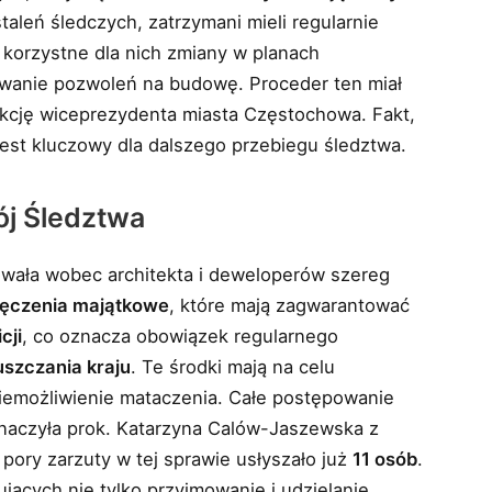
taleń śledczych, zatrzymani mieli regularnie
 korzystne dla nich zmiany w planach
wanie pozwoleń na budowę. Proceder ten miał
unkcję wiceprezydenta miasta Częstochowa. Fakt,
jest kluczowy dla dalszego przebiegu śledztwa.
ój Śledztwa
owała wobec architekta i deweloperów szereg
ęczenia majątkowe
, które mają zagwarantować
cji
, co oznacza obowiązek regularnego
szczania kraju
. Te środki mają na celu
iemożliwienie mataczenia. Całe postępowanie
znaczyła prok. Katarzyna Calów-Jaszewska z
 pory zarzuty w tej sprawie usłyszało już
11 osób
.
ujących nie tylko przyjmowanie i udzielanie