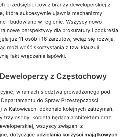
óch przedsiębiorców z branży deweloperskiej z
e, które sukcesywnie ujawnia mechanizmy
zne i budowlane w regionie. Wszyscy nowo
era nowe perspektywy dla prokuratury i podkreśla
ła już 11 osób i 16 zarzutów, wciąż się rozwija,
ąc możliwość skorzystania z tzw. klauzuli
wnią fakt wręczenia łapówki.
i Deweloperzy z Częstochowy
upcyjne, w ramach śledztwa prowadzonego pod
 Departamentu do Spraw Przestępczości
ej w Katowicach, dokonało kolejnych zatrzymań.
 trzy osoby: kobieta będąca architektem oraz
eweloperskiej, wszyscy związani z
jne, dotyczące
udzielania korzyści majątkowych