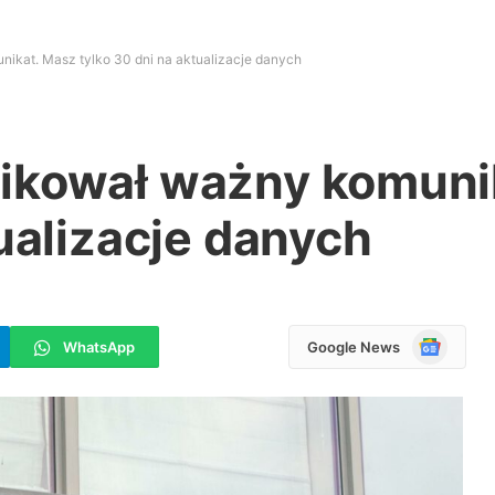
ikat. Masz tylko 30 dni na aktualizacje danych
ikował ważny komuni
tualizacje danych
Google
WhatsApp
Google News
News