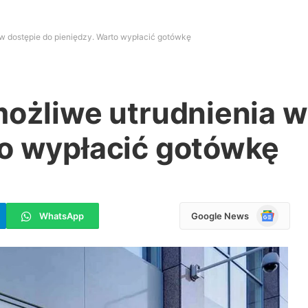
 w dostępie do pieniędzy. Warto wypłacić gotówkę
możliwe utrudnienia w
to wypłacić gotówkę
Google
WhatsApp
Google News
News