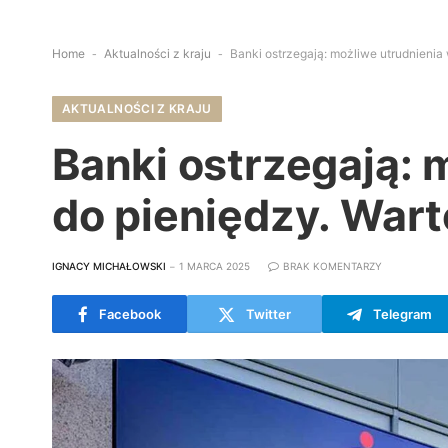
Home
-
Aktualności z kraju
-
Banki ostrzegają: możliwe utrudnienia
AKTUALNOŚCI Z KRAJU
Banki ostrzegają: 
do pieniędzy. War
IGNACY MICHAŁOWSKI
1 MARCA 2025
BRAK KOMENTARZY
Facebook
Twitter
Telegram