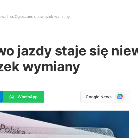
nieważne. Ogłoszono obowiązek wymiany
o jazdy staje się nie
zek wymiany
Google
WhatsApp
Google News
News