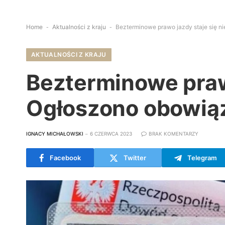
Home
-
Aktualności z kraju
-
Bezterminowe prawo jazdy staje się 
AKTUALNOŚCI Z KRAJU
Bezterminowe praw
Ogłoszono obowią
IGNACY MICHAŁOWSKI
6 CZERWCA 2023
BRAK KOMENTARZY
Facebook
Twitter
Telegram