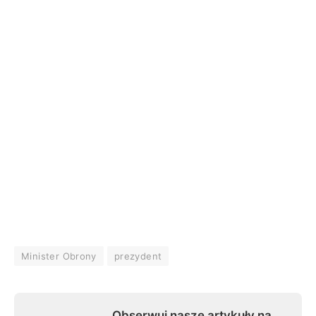
Minister Obrony
prezydent
Obserwuj nasze artykuły na