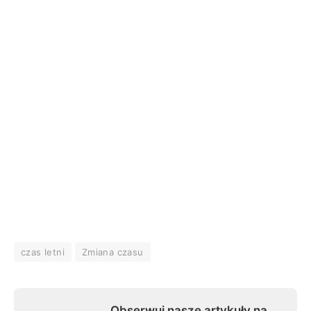
czas letni
Zmiana czasu
Obserwuj nasze artykuły na