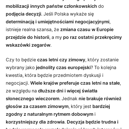
mobilizacji innych państw członkowskich
do
podjęcia decyzji
. Jeśli Polska wykaże się
determinacją i umiejętnościami negocjacyjnymi
,
istnieje realna szansa, że
zmiana czasu w Europie
przejdzie do historii
, a my
po raz ostatni przekręcimy
wskazówki zegarów
.
Czy to będzie
czas letni czy zimowy
, który zostanie
wybrany jako
jednolity czas europejski
? To kolejna
kwestia, która będzie przedmiotem dyskusji i
negocjacji.
Wiele krajów preferuje czas letni na stałe
,
ze względu na
dłuższe dni i więcej światła
słonecznego wieczorem
. Jednak
nie brakuje również
głosów za czasem zimowym
, który jest
bardziej
zgodny z naturalnym rytmem dobowym
i
korzystniejszy dla zdrowia
.
Decyzja będzie trudna i