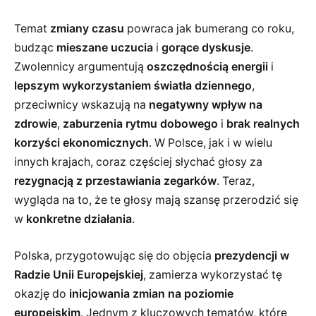
Temat
zmiany czasu
powraca jak bumerang co roku,
budząc
mieszane uczucia
i
gorące dyskusje
.
Zwolennicy argumentują
oszczędnością energii
i
lepszym wykorzystaniem światła dziennego
,
przeciwnicy wskazują na
negatywny wpływ na
zdrowie
,
zaburzenia rytmu dobowego
i
brak realnych
korzyści ekonomicznych
. W Polsce, jak i w wielu
innych krajach, coraz częściej słychać głosy za
rezygnacją z przestawiania zegarków
. Teraz,
wygląda na to, że te głosy mają szansę przerodzić się
w
konkretne działania
.
Polska, przygotowując się do objęcia
prezydencji w
Radzie Unii Europejskiej
, zamierza wykorzystać tę
okazję do
inicjowania zmian na poziomie
europejskim
. Jednym z kluczowych tematów, które