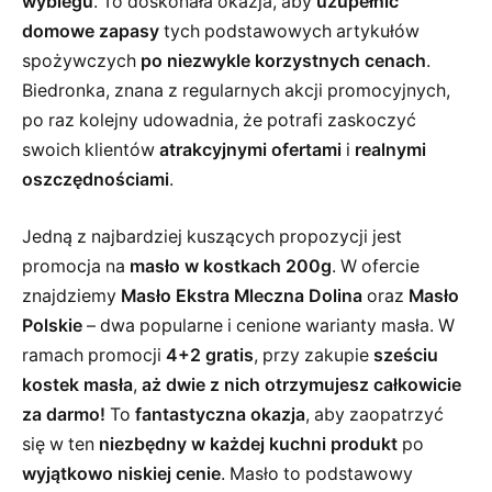
wybiegu
. To doskonała okazja, aby
uzupełnić
domowe zapasy
tych podstawowych artykułów
spożywczych
po niezwykle korzystnych cenach
.
Biedronka, znana z regularnych akcji promocyjnych,
po raz kolejny udowadnia, że potrafi zaskoczyć
swoich klientów
atrakcyjnymi ofertami
i
realnymi
oszczędnościami
.
Jedną z najbardziej kuszących propozycji jest
promocja na
masło w kostkach 200g
. W ofercie
znajdziemy
Masło Ekstra Mleczna Dolina
oraz
Masło
Polskie
– dwa popularne i cenione warianty masła. W
ramach promocji
4+2 gratis
, przy zakupie
sześciu
kostek masła
,
aż dwie z nich otrzymujesz całkowicie
za darmo!
To
fantastyczna okazja
, aby zaopatrzyć
się w ten
niezbędny w każdej kuchni produkt
po
wyjątkowo niskiej cenie
. Masło to podstawowy