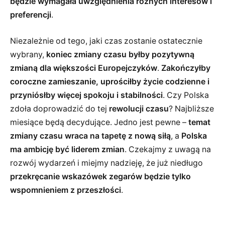
będzie wymagała uwzględnienia różnych interesów i
preferencji
.
Niezależnie od tego, jaki czas zostanie ostatecznie
wybrany,
koniec zmiany czasu byłby pozytywną
zmianą dla większości Europejczyków
.
Zakończyłby
coroczne zamieszanie, uprościłby życie codzienne i
przyniósłby więcej spokoju i stabilności
. Czy Polska
zdoła doprowadzić do tej
rewolucji czasu
? Najbliższe
miesiące będą decydujące. Jedno jest pewne –
temat
zmiany czasu wraca na tapetę z nową siłą
, a
Polska
ma ambicję być liderem zmian
. Czekajmy z uwagą na
rozwój wydarzeń i miejmy nadzieję, że już niedługo
przekręcanie wskazówek zegarów będzie tylko
wspomnieniem z przeszłości
.