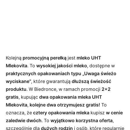
Kolejną
promocyjną perełką
jest
mleko UHT
Mlekovita
. To
wysokiej jakości mleko
, dostępne w
praktycznych opakowaniach typu „Uwaga świeżo
wyciskane”
, które gwarantują
dłuższą świeżość
produktu
. W Biedronce, w ramach promocji
2+2
gratis
, kupując
dwa opakowania mleka UHT
Mlekovita
,
kolejne dwa otrzymujesz gratis!
To
oznacza, że
cztery opakowania mleka
kupisz
w cenie
zaledwie dwóch
. To
wyjątkowo korzystna oferta
,
szczególnie dla
dużych rodzin
i osób, które regularnie