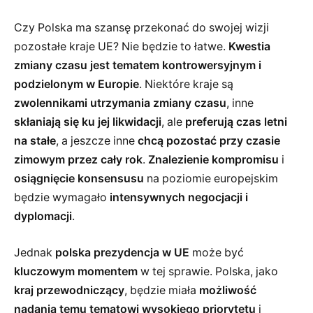
Czy Polska ma szansę przekonać do swojej wizji
pozostałe kraje UE? Nie będzie to łatwe.
Kwestia
zmiany czasu jest tematem kontrowersyjnym i
podzielonym w Europie
. Niektóre kraje są
zwolennikami utrzymania zmiany czasu
, inne
skłaniają się ku jej likwidacji
, ale
preferują czas letni
na stałe
, a jeszcze inne
chcą pozostać przy czasie
zimowym przez cały rok
.
Znalezienie kompromisu
i
osiągnięcie konsensusu
na poziomie europejskim
będzie wymagało
intensywnych negocjacji i
dyplomacji
.
Jednak
polska prezydencja w UE
może być
kluczowym momentem
w tej sprawie. Polska, jako
kraj przewodniczący
, będzie miała
możliwość
nadania temu tematowi wysokiego priorytetu
i