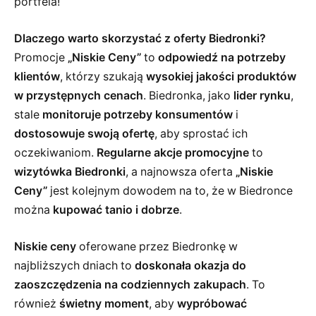
portfela!
Dlaczego warto skorzystać z oferty Biedronki?
Promocje
„Niskie Ceny”
to
odpowiedź na potrzeby
klientów
, którzy szukają
wysokiej jakości produktów
w przystępnych cenach
. Biedronka, jako
lider rynku
,
stale
monitoruje potrzeby konsumentów
i
dostosowuje swoją ofertę
, aby sprostać ich
oczekiwaniom.
Regularne akcje promocyjne
to
wizytówka Biedronki
, a najnowsza oferta
„Niskie
Ceny”
jest kolejnym dowodem na to, że w Biedronce
można
kupować tanio i dobrze
.
Niskie ceny
oferowane przez Biedronkę w
najbliższych dniach to
doskonała okazja do
zaoszczędzenia na codziennych zakupach
. To
również
świetny moment
, aby
wypróbować