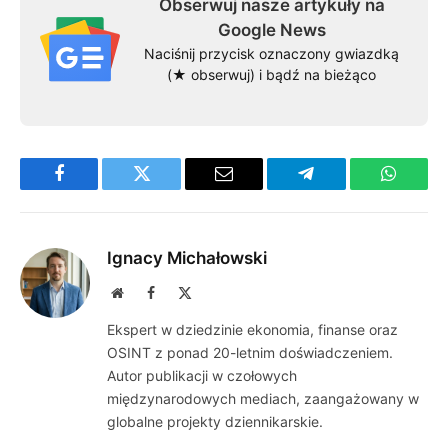
Obserwuj nasze artykuły na
Google News
Naciśnij przycisk oznaczony gwiazdką
(★ obserwuj) i bądź na bieżąco
Facebook
Twitter
Email
Telegram
WhatsA
Ignacy Michałowski
Website
Facebook
X
(Twitter)
Ekspert w dziedzinie ekonomia, finanse oraz
OSINT z ponad 20-letnim doświadczeniem.
Autor publikacji w czołowych
międzynarodowych mediach, zaangażowany w
globalne projekty dziennikarskie.