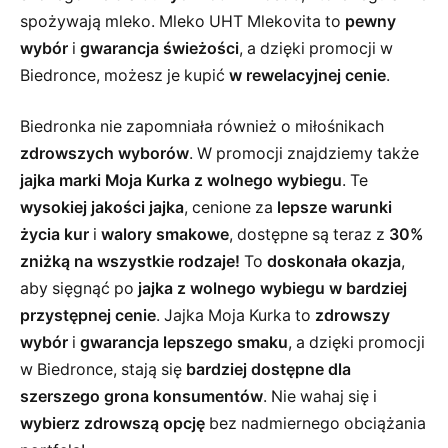
spożywają mleko. Mleko UHT Mlekovita to
pewny
wybór
i
gwarancja świeżości
, a dzięki promocji w
Biedronce, możesz je kupić
w rewelacyjnej cenie
.
Biedronka nie zapomniała również o miłośnikach
zdrowszych wyborów
. W promocji znajdziemy także
jajka marki Moja Kurka z wolnego wybiegu
. Te
wysokiej jakości jajka
, cenione za
lepsze warunki
życia kur
i
walory smakowe
, dostępne są teraz z
30%
zniżką na wszystkie rodzaje!
To
doskonała okazja
,
aby sięgnąć po
jajka z wolnego wybiegu
w bardziej
przystępnej cenie
. Jajka Moja Kurka to
zdrowszy
wybór
i
gwarancja lepszego smaku
, a dzięki promocji
w Biedronce, stają się
bardziej dostępne dla
szerszego grona konsumentów
. Nie wahaj się i
wybierz zdrowszą opcję
bez nadmiernego obciążania