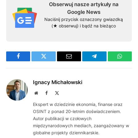
Obserwuj nasze artykuły na
Google News
Naciśnij przycisk oznaczony gwiazdką
(★ obserwuj) i bądź na bieżąco
Facebook
Twitter
Email
Telegram
WhatsA
Ignacy Michałowski
Website
Facebook
X
(Twitter)
Ekspert w dziedzinie ekonomia, finanse oraz
OSINT z ponad 20-letnim doświadczeniem.
Autor publikacji w czołowych
międzynarodowych mediach, zaangażowany w
globalne projekty dziennikarskie.