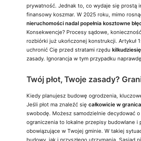
prywatność. Jednak to, co wydaje się prostą 
finansowy koszmar. W 2025 roku, mimo rosną
nieruchomości nadal popełnia kosztowne błę
Konsekwencje? Procesy sądowe, konieczność
rozbiórki już ukończonej konstrukcji. Artykuł
uchronić Cię przed stratami rzędu
kilkudziesi
zasady. Ignorancja w tym przypadku naprawdę 
Twój płot, Twoje zasady? Gran
Kiedy planujesz budowę ogrodzenia, kluczowe 
Jeśli płot ma znaleźć się
całkowicie w granic
swobodę. Możesz samodzielnie decydować o pr
ograniczenia to lokalne przepisy budowlane 
obowiązujące w Twojej gminie. W takiej sytua
budowy, jak i przyszłego utrzymania. Sąsiad 