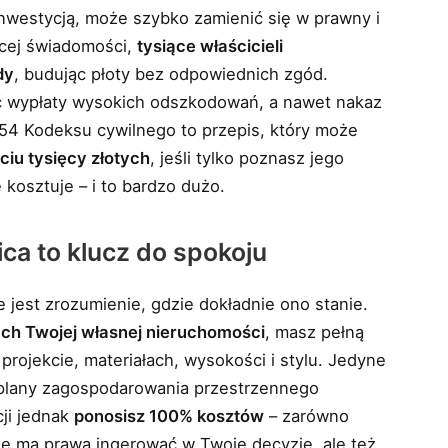
inwestycją, może szybko zamienić się w prawny i
cej świadomości,
tysiące właścicieli
dy
, budując płoty bez odpowiednich zgód.
 wypłaty wysokich odszkodowań, a nawet nakaz
 154 Kodeksu cywilnego to przepis, który może
ęciu tysięcy złotych
, jeśli tylko poznasz jego
kosztuje – i to bardzo dużo.
ica to klucz do spokoju
jest zrozumienie, gdzie dokładnie ono stanie.
ach Twojej własnej nieruchomości
, masz pełną
ojekcie, materiałach, wysokości i stylu. Jedyne
i plany zagospodarowania przestrzennego
cji jednak
ponosisz 100% kosztów
– zarówno
nie ma prawa ingerować w Twoje decyzje, ale też