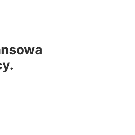
nansowa
cy.