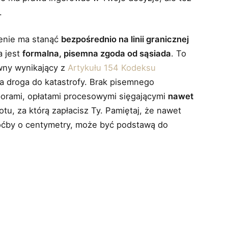
.
zenie ma stanąć
bezpośrednio na linii granicznej
a jest
formalna, pisemna zgoda od sąsiada
. To
wny wynikający z
Artykułu 154 Kodeksu
sta droga do katastrofy. Brak pisemnego
orami, opłatami procesowymi sięgającymi
nawet
tu, za którą zapłacisz Ty. Pamiętaj, że nawet
choćby o centymetry, może być podstawą do