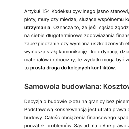
Artykuł 154 Kodeksu cywilnego jasno stanowi, 
płoty, mury czy miedze, służące wspólnemu k
utrzymania
. Oznacza to, że jeśli sąsiad zgod
na siebie długoterminowe zobowiązania finan
zabezpieczanie czy wymiana uszkodzonych e
wymusza stałą komunikację i koordynację dzi
materiałów i robocizny, te wydatki mogą być 
to
prosta droga do kolejnych konfliktów
.
Samowola budowlana: Kosztown
Decyzja o budowie płotu na granicy bez pise
Podstawową konsekwencją jest utrata prawa d
budowy. Całość obciążenia finansowego spada
początek problemów. Sąsiad ma pełne prawo ż