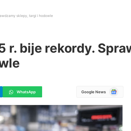
rawdzamy sklepy, targi i hodowle
 r. bije rekordy. Sp
owle
Google
WhatsApp
Google News
News