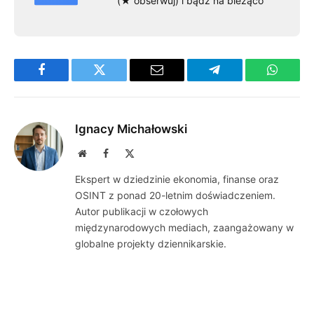
(★ obserwuj) i bądź na bieżąco
Facebook
Twitter
Email
Telegram
WhatsA
Ignacy Michałowski
Website
Facebook
X
(Twitter)
Ekspert w dziedzinie ekonomia, finanse oraz
OSINT z ponad 20-letnim doświadczeniem.
Autor publikacji w czołowych
międzynarodowych mediach, zaangażowany w
globalne projekty dziennikarskie.