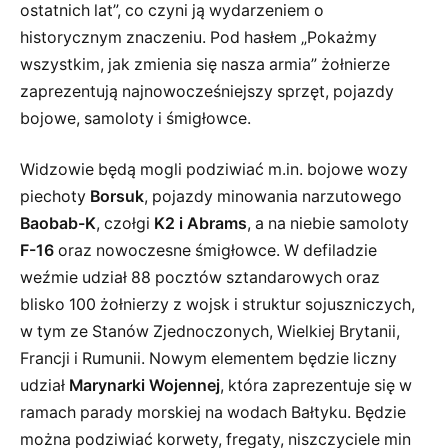
ostatnich lat”, co czyni ją wydarzeniem o
historycznym znaczeniu. Pod hasłem „Pokażmy
wszystkim, jak zmienia się nasza armia” żołnierze
zaprezentują najnowocześniejszy sprzęt, pojazdy
bojowe, samoloty i śmigłowce.
Widzowie będą mogli podziwiać m.in. bojowe wozy
piechoty
Borsuk
, pojazdy minowania narzutowego
Baobab-K
, czołgi
K2 i Abrams
, a na niebie samoloty
F-16
oraz nowoczesne śmigłowce. W defiladzie
weźmie udział 88 pocztów sztandarowych oraz
blisko 100 żołnierzy z wojsk i struktur sojuszniczych,
w tym ze Stanów Zjednoczonych, Wielkiej Brytanii,
Francji i Rumunii. Nowym elementem będzie liczny
udział
Marynarki Wojennej
, która zaprezentuje się w
ramach parady morskiej na wodach Bałtyku. Będzie
można podziwiać korwety, fregaty, niszczyciele min