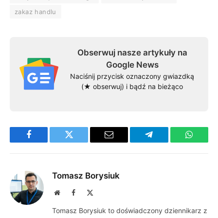
zakaz handlu
Obserwuj nasze artykuły na
Google News
Naciśnij przycisk oznaczony gwiazdką
(★ obserwuj) i bądź na bieżąco
Facebook
Twitter
Email
Telegram
WhatsA
Tomasz Borysiuk
Website
Facebook
X
(Twitter)
Tomasz Borysiuk to doświadczony dziennikarz z