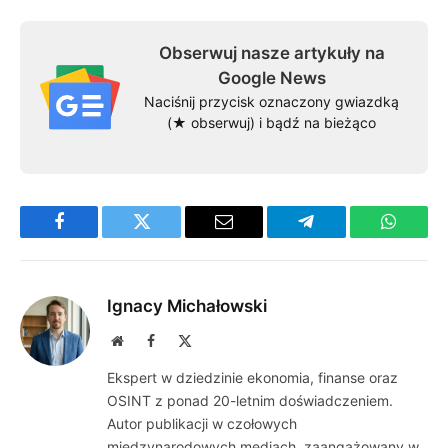
Obserwuj nasze artykuły na
Google News
Naciśnij przycisk oznaczony gwiazdką
(★ obserwuj) i bądź na bieżąco
Facebook
Twitter
Email
Telegram
WhatsA
Ignacy Michałowski
Website
Facebook
X
(Twitter)
Ekspert w dziedzinie ekonomia, finanse oraz
OSINT z ponad 20-letnim doświadczeniem.
Autor publikacji w czołowych
międzynarodowych mediach, zaangażowany w