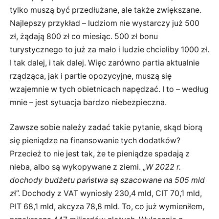
tylko muszą być przedłużane, ale także zwiększane.
Najlepszy przykład – ludziom nie wystarczy już 500
zł, żądają 800 zł co miesiąc. 500 zł bonu
turystycznego to już za mało i ludzie chcieliby 1000 zł.
I tak dalej, i tak dalej. Więc zarówno partia aktualnie
rządząca, jak i partie opozycyjne, muszą się
wzajemnie w tych obietnicach napędzać. I to – według
mnie – jest sytuacja bardzo niebezpieczna.
Zawsze sobie należy zadać takie pytanie, skąd biorą
się pieniądze na finansowanie tych dodatków?
Przecież to nie jest tak, że te pieniądze spadają z
nieba, albo są wykopywane z ziemi. „
W 2022 r.
dochody budżetu państwa są szacowane na 505 mld
z
ł”. Dochody z VAT wyniosły 230,4 mld, CIT 70,1 mld,
PIT 68,1 mld, akcyza 78,8 mld. To, co już wymieniłem,