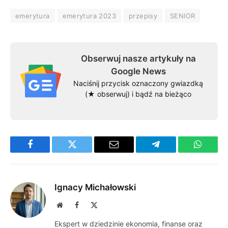
emerytura
emerytura 2023
przepisy
SENIOR
Obserwuj nasze artykuły na
Google News
Naciśnij przycisk oznaczony gwiazdką
(★ obserwuj) i bądź na bieżąco
Facebook
Twitter
Email
Telegram
WhatsA
Ignacy Michałowski
Website
Facebook
X
(Twitter)
Ekspert w dziedzinie ekonomia, finanse oraz