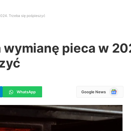
024. Trzeba się pośpieszyć
 wymianę pieca w 20
szyć
Google
WhatsApp
Google News
News