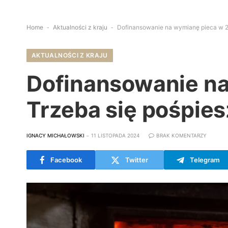
Home
-
Aktualności z kraju
-
Dofinansowanie na wymianę pieca w 2
AKTUALNOŚCI Z KRAJU
Dofinansowanie na
Trzeba się pośpie
IGNACY MICHAŁOWSKI
11 LISTOPADA 2024
BRAK KOMENTARZY
Facebook
Twitter
Telegram