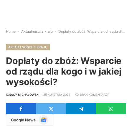
Home
-
Aktualności z kraju
-
Dopłaty do zbóż: Wsparcie od rządu dla kogo i w jakiej wysokości?
AKTUALNOŚCI Z KRAJU
Dopłaty do zbóż: Wsparcie
od rządu dla kogo i w jakiej
wysokości?
IGNACY MICHAŁOWSKI
25 KWIETNIA 2024
BRAK KOMENTARZY
Google
Google News
News