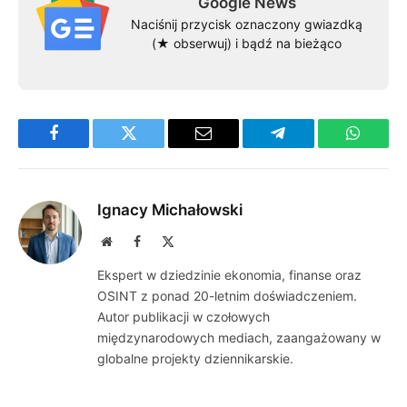
Google News
Naciśnij przycisk oznaczony gwiazdką
(★ obserwuj) i bądź na bieżąco
Facebook
Twitter
Email
Telegram
WhatsA
Ignacy Michałowski
Website
Facebook
X
(Twitter)
Ekspert w dziedzinie ekonomia, finanse oraz
OSINT z ponad 20-letnim doświadczeniem.
Autor publikacji w czołowych
międzynarodowych mediach, zaangażowany w
globalne projekty dziennikarskie.