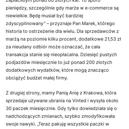
zapłaciłbym ponad 60 złotych kar. To sporo
pieniędzy, szczególnie gdy marże w e-commerce są
niewielkie. Będę musiał być bardziej
zdyscyplinowany” – przyznaje Pan Marek, którego
historia to ostrzeżenie dla wielu. Dla sprzedawców z
marżą na poziomie kilku procent, dodatkowe 21,53 zł
za nieudany odbiór może oznaczać, że cała
transakcja stanie się nieopłacalna. Dziesięć pustych
podjazdów miesięcznie to już ponad 200 złotych
dodatkowych wydatków, które mogą znacząco
obciążyć budżet małej firmy.
Z drugiej strony, mamy Panią Anię z Krakowa, która
sprzedaje używane ubrania na Vinted i wysyła około
30 paczek miesięcznie. Gdy tylko dowiedziała się o
nadchodzących zmianach, szybko zmodyfikowała
swoje nawyki. „Teraz pakuję wszystkie paczki w