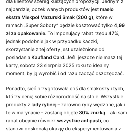
dla klientów szereg kuszących propozycji. Jednym z
najbardziej oczekiwanych produktów jest
masło
ekstra Mlekpol Mazurski Smak (200 g)
, które w
ramach „Super Soboty” będzie kosztować tylko
4,99
zł za opakowanie
. To imponujący rabat rzędu
47%
,
jednak podobnie jak w przypadku kaczki,
skorzystanie z tej oferty jest uzależnione od
posiadania
Kaufland Card
. Jeśli jeszcze nie masz tej
karty, sobota 23 sierpnia 2025 roku to idealny
moment, by ją wyrobić i od razu zacząć oszczędzać.
Ponadto, sieć przygotowała coś dla smakoszy i tych,
którzy cenią sobie różnorodność na stole. Wszystkie
produkty z
lady rybnej
– zarówno ryby wędzone, jak i
te w marynacie – zostaną objęte
30% zniżką
. Taki sam
rabat obejmie również
wszystkie antipasti
, co
stanowi doskonałą okazję do eksperymentowania z