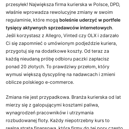
przesyłek! Największa firma kurierska w Polsce, DPD,
właśnie wprowadza rewolucyjne zmiany w swoim
regulaminie, które mogą
boleśnie uderzyć w portfele
tysięcy aktywnych sprzedawców internetowych
.
Jeśli korzystasz z Allegro, Vinted czy OLX i zdarzało
Ci się zapomnieć o umówionym podjeździe kuriera,
przygotuj się na dodatkowe koszty. Od teraz za
każdą nieudaną próbę odbioru paczki zapłacisz
ponad 20 złotych. To prawdziwy przełom, który
wymusi większą dyscyplinę na nadawcach i zmieni
oblicze polskiego e-commerce.
Zmiana nie jest przypadkowa. Branża kurierska od lat
mierzy się z galopującymi kosztami paliwa,
wynagrodzeń pracowników i utrzymania
rozbudowanej floty. Każdy niepotrzebny kurs to
realna strata finansowa, którą firmy do tej pory często