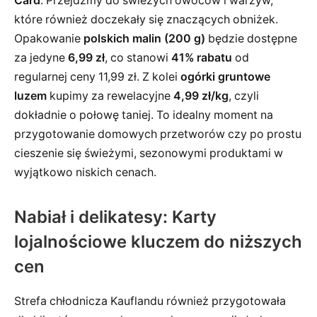
Card
. Przejdźmy do świeżych owoców i warzyw,
które również doczekały się znaczących obniżek.
Opakowanie
polskich malin (200 g)
będzie dostępne
za jedyne
6,99 zł
, co stanowi
41% rabatu
od
regularnej ceny 11,99 zł. Z kolei
ogórki gruntowe
luzem
kupimy za rewelacyjne
4,99 zł/kg
, czyli
dokładnie o połowę taniej. To idealny moment na
przygotowanie domowych przetworów czy po prostu
cieszenie się świeżymi, sezonowymi produktami w
wyjątkowo niskich cenach.
Nabiał i delikatesy: Karty
lojalnościowe kluczem do niższych
cen
Strefa chłodnicza Kauflandu również przygotowała