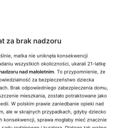
t za brak nadzoru
ślnie, matka nie uniknęła konsekwencji
aniu wszystkich okoliczności, ukarali 21-latkę
nadzoru nad małoletnim
. To przypomnienie, że
powiedzialność za bezpieczeństwo dziecka
nach. Brak odpowiedniego zabezpieczenia domu,
szczenie mieszkania, zostało potraktowane jako
edii. W polskim prawie zaniedbanie opieki nad
, ale w skrajnych przypadkach, gdyby dziecko
ch konsekwencji, sprawa mogłaby mieć znacznie
ę sądu rodzinnego i kuratora. Dlatego tak ważne