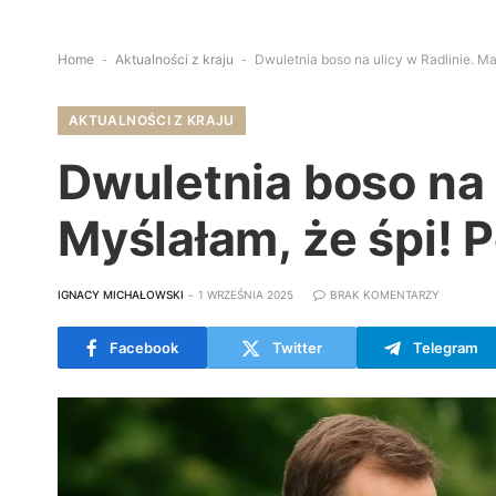
Home
-
Aktualności z kraju
-
Dwuletnia boso na ulicy w Radlinie. Ma
AKTUALNOŚCI Z KRAJU
Dwuletnia boso na 
Myślałam, że śpi! 
IGNACY MICHAŁOWSKI
1 WRZEŚNIA 2025
BRAK KOMENTARZY
Facebook
Twitter
Telegram