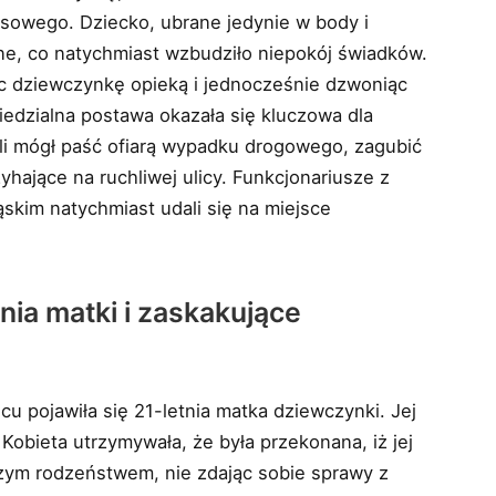
usowego. Dziecko, ubrane jedynie w body i
ne, co natychmiast wzbudziło niepokój świadków.
ąc dziewczynkę opieką i jednocześnie dzwoniąc
iedzialna postawa okazała się kluczowa dla
li mógł paść ofiarą wypadku drogowego, zagubić
yhające na ruchliwej ulicy. Funkcjonariusze z
skim natychmiast udali się na miejsce
nia matki i zaskakujące
scu pojawiła się 21-letnia matka dziewczynki. Jej
Kobieta utrzymywała, że była przekonana, iż jej
zym rodzeństwem, nie zdając sobie sprawy z