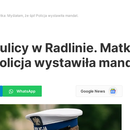
tka: Myślałam, że śpi! Policja wystawiła mandat.
ulicy w Radlinie. Matk
Policja wystawiła man
Google
WhatsApp
Google News
News