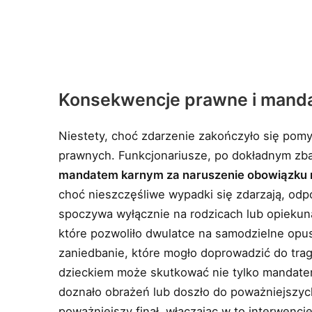
Konsekwencje prawne i manda
Niestety, choć zdarzenie zakończyło się pomy
prawnych. Funkcjonariusze, po dokładnym zbad
mandatem karnym za naruszenie obowiązku 
choć nieszczęśliwe wypadki się zdarzają, od
spoczywa wyłącznie na rodzicach lub opieku
które pozwoliło dwulatce na samodzielne opu
zaniedbanie, które mogło doprowadzić do trag
dzieckiem może skutkować nie tylko mandatem
doznało obrażeń lub doszło do poważniejszy
poważniejszy finał, włączając w to interwencj