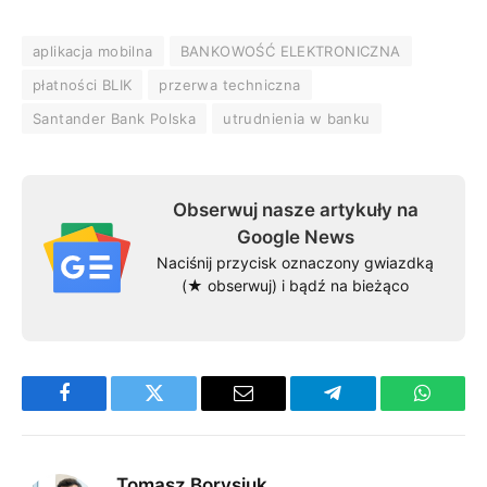
aplikacja mobilna
BANKOWOŚĆ ELEKTRONICZNA
płatności BLIK
przerwa techniczna
Santander Bank Polska
utrudnienia w banku
Obserwuj nasze artykuły na
Google News
Naciśnij przycisk oznaczony gwiazdką
(★ obserwuj) i bądź na bieżąco
Facebook
Twitter
Email
Telegram
WhatsA
Tomasz Borysiuk