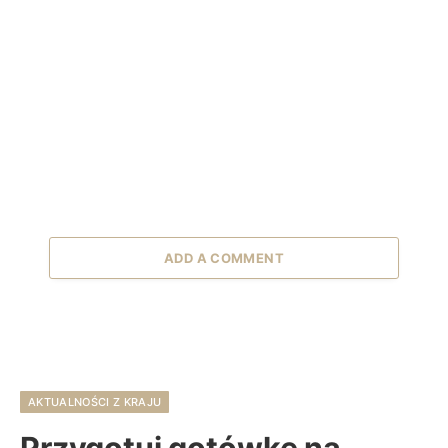
ADD A COMMENT
AKTUALNOŚCI Z KRAJU
Przygotuj gotówkę na