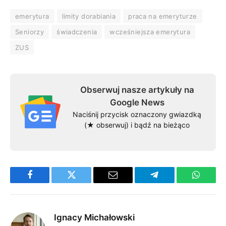
emerytura
limity dorabiania
praca na emeryturze
Seniorzy
świadczenia
wcześniejsza emerytura
ZUS
Obserwuj nasze artykuły na
Google News
Naciśnij przycisk oznaczony gwiazdką
(★ obserwuj) i bądź na bieżąco
Facebook
Twitter
Email
Telegram
WhatsA
Ignacy Michałowski