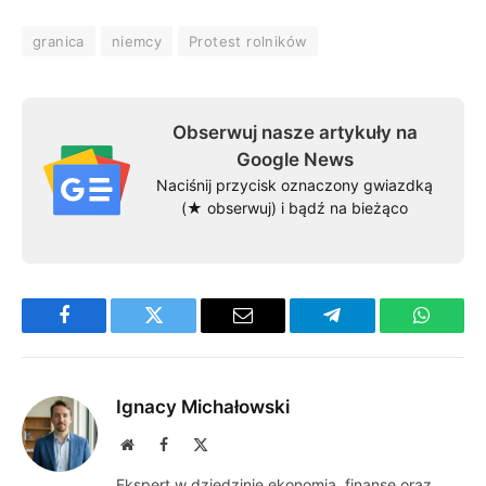
granica
niemcy
Protest rolników
Obserwuj nasze artykuły na
Google News
Naciśnij przycisk oznaczony gwiazdką
(★ obserwuj) i bądź na bieżąco
Facebook
Twitter
Email
Telegram
WhatsA
Ignacy Michałowski
Website
Facebook
X
(Twitter)
Ekspert w dziedzinie ekonomia, finanse oraz