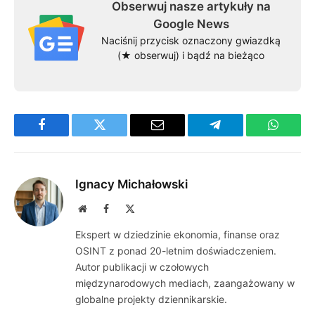
Obserwuj nasze artykuły na
Google News
Naciśnij przycisk oznaczony gwiazdką
(★ obserwuj) i bądź na bieżąco
Facebook
Twitter
Email
Telegram
WhatsA
Ignacy Michałowski
Website
Facebook
X
(Twitter)
Ekspert w dziedzinie ekonomia, finanse oraz
OSINT z ponad 20-letnim doświadczeniem.
Autor publikacji w czołowych
międzynarodowych mediach, zaangażowany w
globalne projekty dziennikarskie.