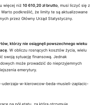
u więcej niż
10 610,20 zł brutto
, musi liczyć się z
Warto podkreślić, że limity te są aktualizowane
anych przez Główny Urząd Statystyczny.
tów, którzy nie osiągnęli powszechnego wieku
racę
. W obliczu rosnących kosztów życia, wielu
ić swoją sytuację finansową. Jednak
odowych może prowadzić do nieprzyjemnych
iejszenia emerytury.
sy-uderzaja-w-kierowcow-beda-musieli-zaplacic-
racę na pół etatu, za którą otrzymuje