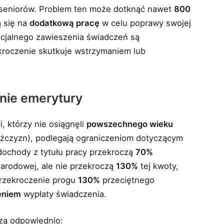
h seniorów. Problem ten może dotknąć nawet
800
ą się na
dodatkową pracę
w celu poprawy swojej
cjalnego zawieszenia świadczeń są
kroczenie skutkuje wstrzymaniem lub
nie emerytury
, którzy nie osiągnęli
powszechnego wieku
 mężczyzn), podlegają ograniczeniom dotyczącym
dochody z tytułu pracy przekroczą
70%
rodowej, ale nie przekroczą
130%
tej kwoty,
przekroczenie progu
130%
przeciętnego
eniem
wypłaty świadczenia.
szą odpowiednio: