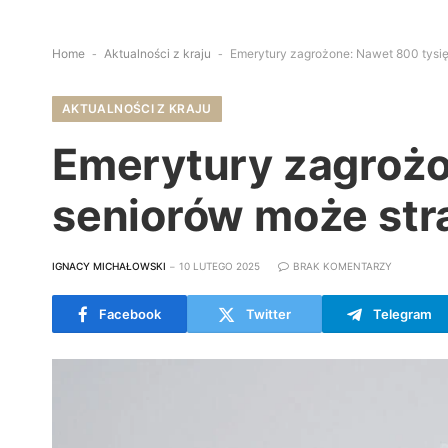
Home
-
Aktualności z kraju
-
Emerytury zagrożone: Nawet 800 tysię
AKTUALNOŚCI Z KRAJU
Emerytury zagrożo
seniorów może str
IGNACY MICHAŁOWSKI
10 LUTEGO 2025
BRAK KOMENTARZY
Facebook
Twitter
Telegram