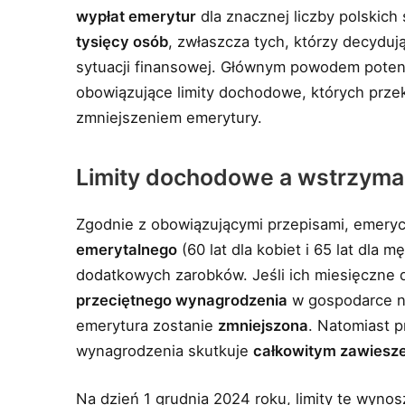
wypłat emerytur
dla znacznej liczby polskic
tysięcy osób
, zwłaszcza tych, którzy decyduj
sytuacji finansowej. Głównym powodem poten
obowiązujące limity dochodowe, których prze
zmniejszeniem emerytury.
Limity dochodowe a wstrzyma
Zgodnie z obowiązującymi przepisami, emeryci
emerytalnego
(60 lat dla kobiet i 65 lat dla
dodatkowych zarobków. Jeśli ich miesięczne 
przeciętnego wynagrodzenia
w gospodarce na
emerytura zostanie
zmniejszona
. Natomiast 
wynagrodzenia skutkuje
całkowitym zawiesz
Na dzień 1 grudnia 2024 roku, limity te wyno