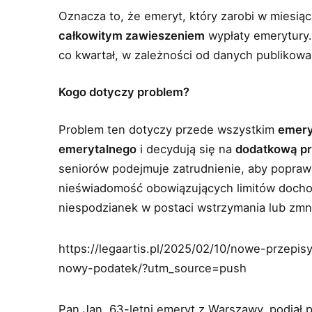
Oznacza to, że emeryt, który zarobi w miesiąc
całkowitym zawieszeniem
wypłaty emerytury. 
co kwartał, w zależności od danych publikow
Kogo dotyczy problem?
Problem ten dotyczy przede wszystkim
emery
emerytalnego
i decydują się na
dodatkową p
seniorów podejmuje zatrudnienie, aby popraw
nieświadomość obowiązujących limitów doch
niespodzianek w postaci wstrzymania lub zmn
https://legaartis.pl/2025/02/10/nowe-przepi
nowy-podatek/?utm_source=push
Pan Jan, 63-letni emeryt z Warszawy, podjął p