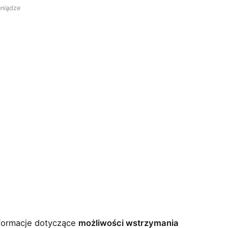
eniądze
nformacje dotyczące
możliwości wstrzymania