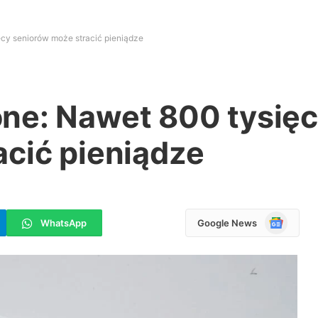
cy seniorów może stracić pieniądze
ne: Nawet 800 tysię
acić pieniądze
Google
WhatsApp
Google News
News