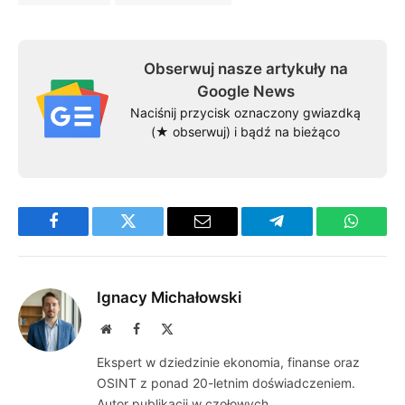
Obserwuj nasze artykuły na
Google News
Naciśnij przycisk oznaczony gwiazdką
(★ obserwuj) i bądź na bieżąco
Facebook
Twitter
Email
Telegram
WhatsA
Ignacy Michałowski
Website
Facebook
X
(Twitter)
Ekspert w dziedzinie ekonomia, finanse oraz
OSINT z ponad 20-letnim doświadczeniem.
Autor publikacji w czołowych