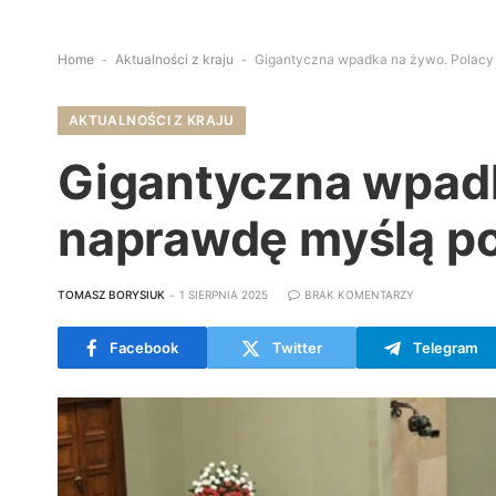
Home
-
Aktualności z kraju
-
Gigantyczna wpadka na żywo. Polacy u
AKTUALNOŚCI Z KRAJU
Gigantyczna wpadka
naprawdę myślą po
TOMASZ BORYSIUK
1 SIERPNIA 2025
BRAK KOMENTARZY
Facebook
Twitter
Telegram