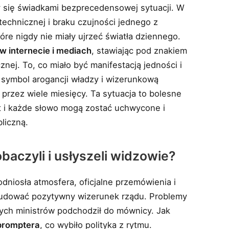
y się świadkami bezprecedensowej sytuacji. W
 technicznej i braku czujności jednego z
óre nigdy nie miały ujrzeć światła dziennego.
w internecie i mediach
, stawiając pod znakiem
cznej. To, co miało być manifestacją jedności i
 w symbol arogancji władzy i wizerunkową
 przez wiele miesięcy. Ta sytuacja to bolesne
t i każde słowo mogą zostać uchwycone i
liczną.
baczyli i usłyszeli widzowie?
dniosła atmosfera, oficjalne przemówienia i
budować pozytywny wizerunek rządu. Problemy
ych ministrów podchodził do mównicy. Jak
epromptera
, co wybiło polityka z rytmu.