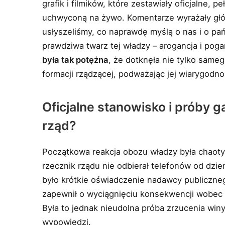
grafik i filmików, które zestawiały oficjalne,
uchwyconą na żywo. Komentarze wyrażały głó
usłyszeliśmy, co naprawdę myślą o nas i o pań
prawdziwa twarz tej władzy – arogancja i poga
była tak potężna
, że dotknęła nie tylko sameg
formacji rządzącej, podważając jej wiarygodno
Oficjalne stanowisko i próby g
rząd?
Początkowa reakcja obozu władzy była chaotyc
rzecznik rządu nie odbierał telefonów od dzi
było krótkie oświadczenie nadawcy publicznego
zapewnił o wyciągnięciu konsekwencji wobec o
Była to jednak nieudolna próba zrzucenia winy
wypowiedzi.