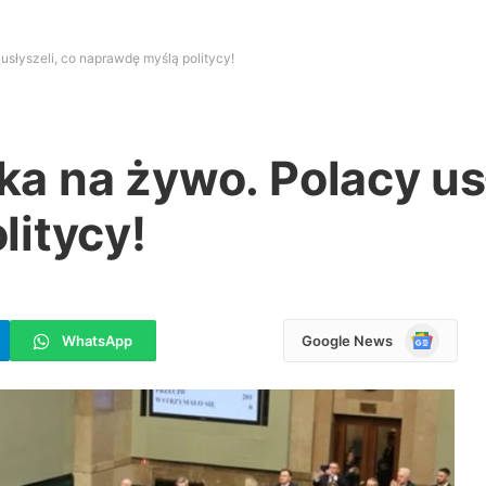
słyszeli, co naprawdę myślą politycy!
 na żywo. Polacy usł
litycy!
Google
WhatsApp
Google News
News