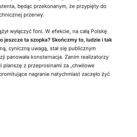
ystenta, będąc przekonanym, że przypięty do
chnicznej przerwy.
dążył wyłączyć foni. W efekcie, na całą Polskę
o jeszcze ta szopka? Skończmy to, ludzie i tak
tną, cyniczną uwagą, stał się publicznym
ji panowała konsternacja. Zanim realizatorzy
ili planszę z przeprosinami za „chwilowe
promitujące nagranie natychmiast zaczęło żyć