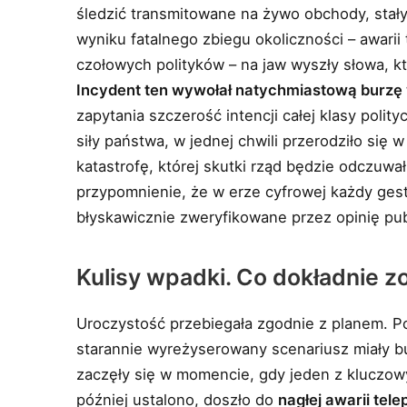
śledzić transmitowane na żywo obchody, stał
wyniku fatalnego zbiegu okoliczności – awarii
czołowych polityków – na jaw wyszły słowa, kt
Incydent ten wywołał natychmiastową burzę 
zapytania szczerość intencji całej klasy polity
siły państwa, w jednej chwili przerodziło się
katastrofę, której skutki rząd będzie odczuwał
przypomnienie, że w erze cyfrowej każdy ges
błyskawicznie zweryfikowane przez opinię pub
Kulisy wpadki. Co dokładnie zo
Uroczystość przebiegała zgodnie z planem. Po
starannie wyreżyserowany scenariusz miały 
zaczęły się w momencie, gdy jeden z kluczow
później ustalono, doszło do
nagłej awarii tel