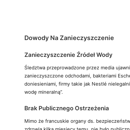
Dowody Na Zanieczyszczenie
Zanieczyszczenie Źródeł Wody
Śledztwa przeprowadzone przez media ujawniły
zanieczyszczone odchodami, bakteriami Escher
doniesieniami, firmy takie jak Nestlé nielegaln
wodę mineralną”.
Brak Publicznego Ostrzeżenia
Mimo że francuskie organy ds. bezpieczeństw
zdrowia kilka miesięcy temu, nie było publicz