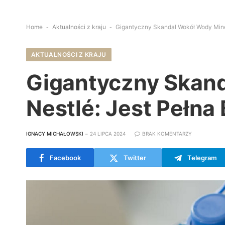
Home
-
Aktualności z kraju
-
Gigantyczny Skandal Wokół Wody Minera
AKTUALNOŚCI Z KRAJU
Gigantyczny Skand
Nestlé: Jest Pełna 
IGNACY MICHAŁOWSKI
24 LIPCA 2024
BRAK KOMENTARZY
Facebook
Twitter
Telegram