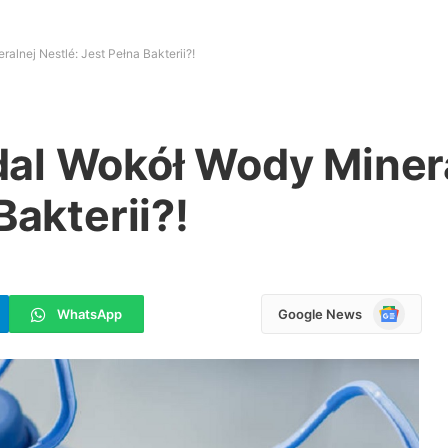
lnej Nestlé: Jest Pełna Bakterii?!
al Wokół Wody Miner
Bakterii?!
Google
WhatsApp
Google News
News