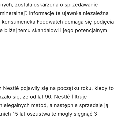
nych, została oskarżona o sprzedawanie
ineralnej”. Informacje te ujawniła niezależna
ja konsumencka Foodwatch domaga się podjęcia
ię bliżej temu skandalowi i jego potencjalnym
 Nestlé pojawiły się na początku roku, kiedy to
ło się, że od lat 90. Nestlé filtruje
ielegalnych metod, a następnie sprzedaje ją
tnich 15 lat oszustwa te mogły sięgnąć 3