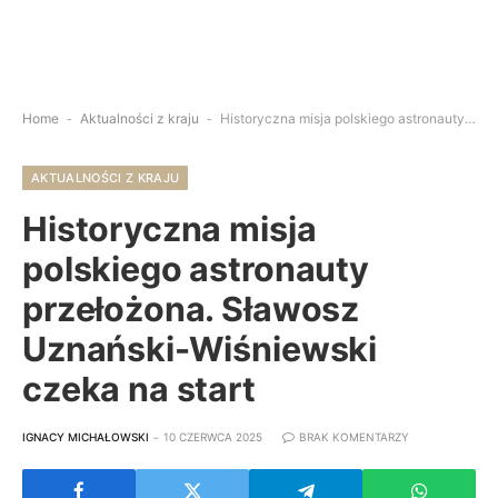
Home
-
Aktualności z kraju
-
Historyczna misja polskiego astronauty przełożona. Sławosz Uznański-Wiśniewski czeka na start
AKTUALNOŚCI Z KRAJU
Historyczna misja
polskiego astronauty
przełożona. Sławosz
Uznański-Wiśniewski
czeka na start
IGNACY MICHAŁOWSKI
10 CZERWCA 2025
BRAK KOMENTARZY