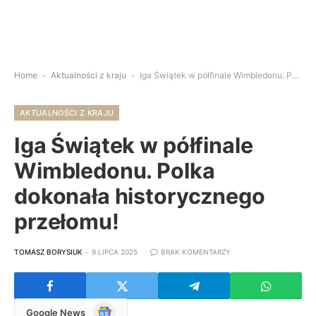
Home
-
Aktualności z kraju
-
Iga Świątek w półfinale Wimbledonu. Polka dokonała historycznego przełomu!
AKTUALNOŚCI Z KRAJU
Iga Świątek w półfinale
Wimbledonu. Polka
dokonała historycznego
przełomu!
TOMASZ BORYSIUK
9 LIPCA 2025
BRAK KOMENTARZY
Google
Google News