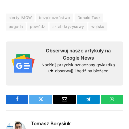
alerty IMGW
bezpieczeństwo
Donald Tusk
pogoda
powódź
sztab kryzysowy
wojsko
Obserwuj nasze artykuły na
Google News
Naciśnij przycisk oznaczony gwiazdką
(★ obserwuj) i bądź na bieżąco
Facebook
Twitter
Email
Telegram
WhatsA
Tomasz Borysiuk