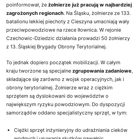
poinformował, że
żołnierze już pracują w najbardziej
zagrożonych regionach
. Na Śląsku, żołnierze ze 133.
batalionu lekkiej piechoty z Cieszyna umacniają wały
przeciwpowodziowe na rzece Iłownica. W rejonie
Czechowic-Dziedzic działania prowadzi 50 żołnierzy
z 13. Śląskiej Brygady Obrony Terytorialnej.
To jednak dopiero początek mobilizacji. W całym
kraju tworzone są specjalne
zgrupowania zadaniowe
,
składające się zarówno z wojsk operacyjnych, jak i
obrony terytorialnej. Żołnierze wraz z ciężkim
sprzętem są dyslokowani do województw o
największym ryzyku powodziowym. Do dyspozycji
samorządów oddano specjalistyczny sprzęt, w tym:
Ciężki sprzęt inżynieryjny do udrażniania cieków
wodnych i usuwania skutków nawałnic.