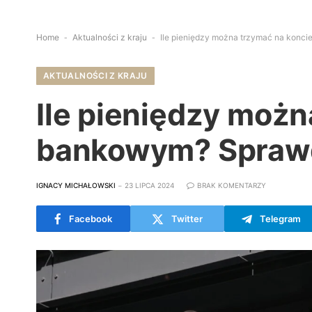
Home
-
Aktualności z kraju
-
Ile pieniędzy można trzymać na konc
AKTUALNOŚCI Z KRAJU
Ile pieniędzy możn
bankowym? Sprawd
IGNACY MICHAŁOWSKI
23 LIPCA 2024
BRAK KOMENTARZY
Facebook
Twitter
Telegram