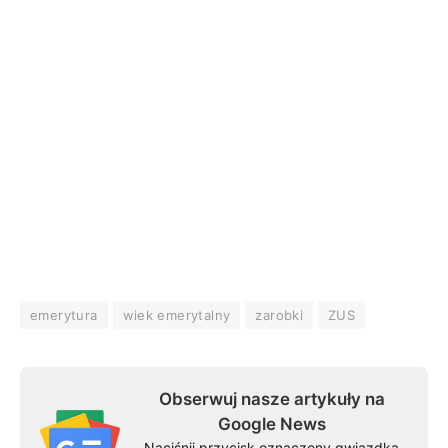
emerytura
wiek emerytalny
zarobki
ZUS
Obserwuj nasze artykuły na
Google News
Naciśnij przycisk oznaczony gwiazdką