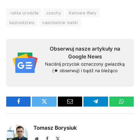
-latka urodziła
czechy
Karlowe Wary
kazirodztwo
nastoletnie matki
Obserwuj nasze artykuły na
Google News
Naciśnij przycisk oznaczony gwiazdką
(★ obserwuj) i bądź na bieżąco
Facebook
Twitter
Email
Telegram
WhatsA
Tomasz Borysiuk
Website
Facebook
X