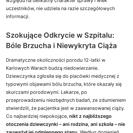
względu na delikatny charakter sprawy i wiek
uczestników, nie udziela na razie szczegółowych
informacji.
Szokujące Odkrycie w Szpitalu:
Bóle Brzucha i Niewykryta Ciąża
Dramatyczne okoliczności porodu 12-latki w
Karlowych Warach budzą niedowierzanie.
Dziewczynka zgłosiła się do placówki medycznej z
typowymi objawami bólu brzucha, które okazały się
skurczami porodowymi. Lekarze, po
przeprowadzeniu niezbędnych badań, ze zdumieniem
stwierdzili, że pacjentka jest w zaawansowanej ciąży.
Co najbardziej niepokojące,
nikt z najbliższego
otoczenia dziewczynki – ani rodzina, ani szkoła – nie
zauważył jej odmiennego stanu
. Według doniesień