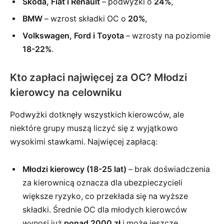
Skoda, Fiat i Renault
– podwyżki o
24%
,
BMW
– wzrost składki OC o
20%
,
Volkswagen, Ford i Toyota
– wzrosty na poziomie
18-22%
.
Kto zapłaci najwięcej za OC? Młodzi
kierowcy na celowniku
Podwyżki dotknęły wszystkich kierowców, ale
niektóre grupy muszą liczyć się z wyjątkowo
wysokimi stawkami. Najwięcej zapłacą:
Młodzi kierowcy (18-25 lat)
– brak doświadczenia
za kierownicą oznacza dla ubezpieczycieli
większe ryzyko, co przekłada się na wyższe
składki. Średnie OC dla młodych kierowców
wynosi już
ponad 2000 zł
i może jeszcze