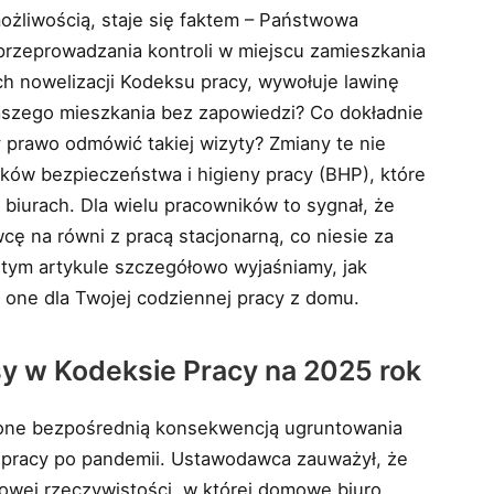
ożliwością, staje się faktem – Państwowa
 przeprowadzania kontroli w miejscu zamieszkania
 nowelizacji Kodeksu pracy, wywołuje lawinę
aszego mieszkania bez zapowiedzi? Co dokładnie
 prawo odmówić takiej wizyty? Zmiany te nie
unków bezpieczeństwa i higieny pracy (BHP), które
biurach. Dla wielu pracowników to sygnał, że
cę na równi z pracą stacjonarną, co niesie za
 tym artykule szczegółowo wyjaśniamy, jak
ą one dla Twojej codziennej pracy z domu.
y w Kodeksie Pracy na 2025 rok
Są one bezpośrednią konsekwencją ugruntowania
u pracy po pandemii. Ustawodawca zauważył, że
owej rzeczywistości, w której domowe biuro