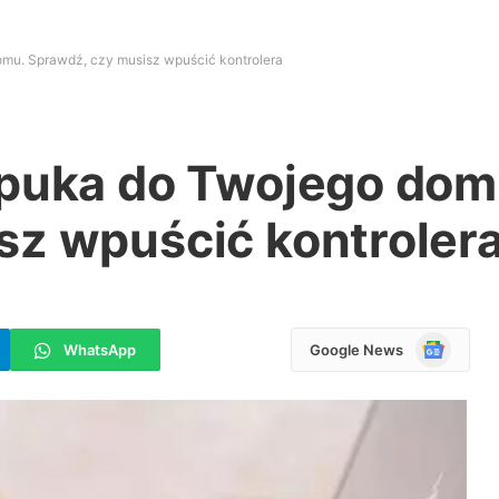
mu. Sprawdź, czy musisz wpuścić kontrolera
apuka do Twojego dom
sz wpuścić kontroler
Google
WhatsApp
Google News
News