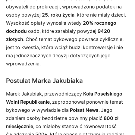
obywateli do prokreacji, wprowadzono podatek na
osoby powyżej
25. roku życia
, które nie miały dzieci.
Wysokość opłaty wynosiła wtedy
20% rocznego
dochodu
osób, które zarabiały powyżej
9420
złotych
. Choć temat bykowego powraca cyklicznie,
jest to kwestia, która wciąż budzi kontrowersje i nie
ma jednoznacznych decyzji dotyczących jego
wprowadzenia.
Postulat Marka Jakubiaka
Marek Jakubiak, przewodniczący
Koła Poselskiego
Wolni Republikanie
, zaproponował ponownie temat
bykowego w wywiadzie dla
Polsat News
. Jego
zdaniem osoby bezdzietne powinny płacić
800 zł
miesięcznie
, co miałoby stanowić równowartość
świadczenia 500+, które obecnie otrzymują rodziny