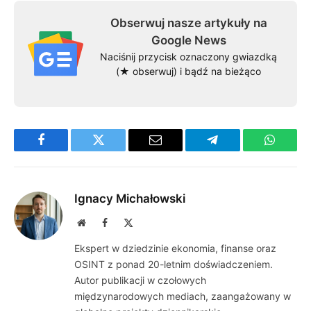
Obserwuj nasze artykuły na
Google News
Naciśnij przycisk oznaczony gwiazdką
(★ obserwuj) i bądź na bieżąco
Facebook
Twitter
Email
Telegram
WhatsA
Ignacy Michałowski
Website
Facebook
X
(Twitter)
Ekspert w dziedzinie ekonomia, finanse oraz
OSINT z ponad 20-letnim doświadczeniem.
Autor publikacji w czołowych
międzynarodowych mediach, zaangażowany w