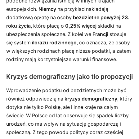
podobne rozwiązania istnieją w innych krajach
europejskich.
Niemcy
na przykład nakładają
dodatkową opłatę na osoby
bezdzietne powyżej 23.
roku życia
, które płacą o
0,25% więcej
składki na
ubezpieczenia społeczne. Z kolei we
Francji
stosuje
się system
ilorazu rodzinnego
, co oznacza, że osoby
w większych rodzinach płacą niższe podatki, a zatem
rodziny mają korzystniejsze warunki finansowe.
Kryzys demograficzny jako tło propozycji
Wprowadzenie podatku od bezdzietnych może być
również odpowiedzią na
kryzys demograficzny
, który
dotyka nie tylko Polskę, ale i inne kraje na całym
świecie. W Polsce od lat obserwuje się spadek liczby
urodzeń, co ma wpływ na sytuację gospodarczą i
społeczną. Z tego powodu politycy coraz częściej