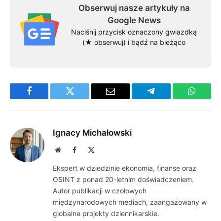
Obserwuj nasze artykuły na
Google News
Naciśnij przycisk oznaczony gwiazdką
(★ obserwuj) i bądź na bieżąco
Facebook
Twitter
Email
Telegram
WhatsA
Ignacy Michałowski
Website
Facebook
X
(Twitter)
Ekspert w dziedzinie ekonomia, finanse oraz
OSINT z ponad 20-letnim doświadczeniem.
Autor publikacji w czołowych
międzynarodowych mediach, zaangażowany w
globalne projekty dziennikarskie.