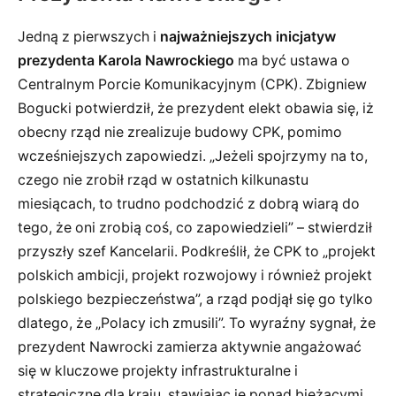
Jedną z pierwszych i
najważniejszych inicjatyw
prezydenta Karola Nawrockiego
ma być ustawa o
Centralnym Porcie Komunikacyjnym (CPK). Zbigniew
Bogucki potwierdził, że prezydent elekt obawia się, iż
obecny rząd nie zrealizuje budowy CPK, pomimo
wcześniejszych zapowiedzi. „Jeżeli spojrzymy na to,
czego nie zrobił rząd w ostatnich kilkunastu
miesiącach, to trudno podchodzić z dobrą wiarą do
tego, że oni zrobią coś, co zapowiedzieli” – stwierdził
przyszły szef Kancelarii. Podkreślił, że CPK to „projekt
polskich ambicji, projekt rozwojowy i również projekt
polskiego bezpieczeństwa”, a rząd podjął się go tylko
dlatego, że „Polacy ich zmusili”. To wyraźny sygnał, że
prezydent Nawrocki zamierza aktywnie angażować
się w kluczowe projekty infrastrukturalne i
strategiczne dla kraju, stawiając je ponad bieżącymi