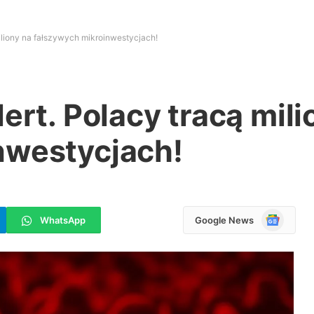
miliony na fałszywych mikroinwestycjach!
ert. Polacy tracą mili
nwestycjach!
Google
WhatsApp
Google News
News