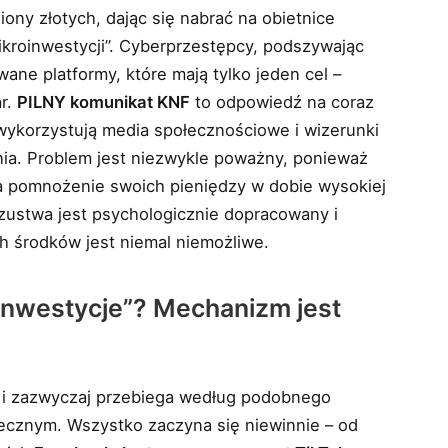
liony złotych, dając się nabrać na obietnice
ikroinwestycji”. Cyberprzestępcy, podszywając
ane platformy, które mają tylko jeden cel –
ar.
PILNY komunikat KNF
to odpowiedź na coraz
 wykorzystują media społecznościowe i wizerunki
nia. Problem jest niezwykle poważny, ponieważ
a pomnożenie swoich pieniędzy w dobie wysokiej
szustwa jest psychologicznie dopracowany i
h środków jest niemal niemożliwe.
oinwestycje”? Mechanizm jest
y i zazwyczaj przebiega według podobnego
iecznym. Wszystko zaczyna się niewinnie – od