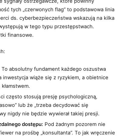
wne sygnały ostrzegawcze, które powinny
ość tych „czerwonych flag” to podstawowa linia
erci ds. cyberbezpieczeństwa wskazują na kilka
występują w tego typu przestępstwach.
tki finansowe.
ch:
:
To absolutny fundament każdego oszustwa
inwestycja wiąże się z ryzykiem, a obietnice
ą kłamstwem.
i często stosują presję psychologiczną,
zasowo” lub że „trzeba decydować się
y nigdy nie będzie wywierał takiej presji.
zdalnego dostępu:
Pod żadnym pozorem nie
Viewer na prośbę „konsultanta”. To jak wręczenie