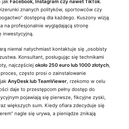
h jak
Facebook, Instagram czy nawet TikTok
.
izerunki znanych polityków, sportowców czy
 bogactwo” dostępną dla każdego. Kuszony wizją
fia na profesjonalnie wyglądającą stronę
ę inwestycyjną.
rą niemal natychmiast kontaktuje się „osobisty
zustwa. Konsultant, posługując się technikami
oty, najczęściej
około 250 euro lub 1000 złotych
,
proces, często prosi o zainstalowanie
 jak
AnyDesk lub TeamViewer
, rzekomo w celu
ości daje to przestępcom pełny dostęp do
cyjnym pojawiają się pierwsze, fikcyjne zyski,
raz większych sum. Kiedy ofiara zdecyduje się
rem” nagle się urywa, a pieniądze znikają