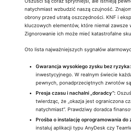
Oszuści są coraz sprytniejsi, ale istnieją pe
natychmiast wzbudzić naszą czujność. Znajom
obrony przed utratą oszczędności. KNF i eksp
kluczowych elementów, które niemal zawsze 
Zignorowanie ich może mieć katastrofalne sku
Oto lista najważniejszych sygnałów alarmowy
Gwarancja wysokiego zysku bez ryzyka
inwestycyjnego. W realnym świecie każda 
pewnych, ponadprzeciętnych zwrotów s
Presja czasu i nachalni „doradcy”:
Oszuśc
twierdząc, że „okazja jest ograniczona c
natychmiast”. Prawdziwy doradca finansow
Prośba o instalację oprogramowania do 
instaluj aplikacji typu AnyDesk czy Team