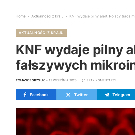
Home
-
Aktualności z kraju
-
KNF wydaje pilny alert. Polacy tracą 
AKTUALNOŚCI Z KRAJU
KNF wydaje pilny al
fałszywych mikroi
TOMASZ BORYSIUK
15 WRZEŚNIA 2025
BRAK KOMENTARZY
Facebook
Twitter
Telegram