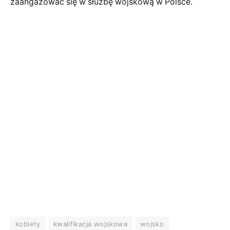
zaangażować się w służbę wojskową w Polsce.
kobiety
kwalifikacja wojskowa
wojsko