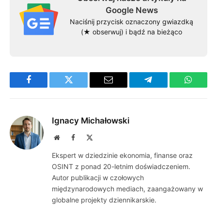
Google News
Naciśnij przycisk oznaczony gwiazdką
(★ obserwuj) i bądź na bieżąco
Facebook
Twitter
Email
Telegram
WhatsA
Ignacy Michałowski
Website
Facebook
X
(Twitter)
Ekspert w dziedzinie ekonomia, finanse oraz
OSINT z ponad 20-letnim doświadczeniem.
Autor publikacji w czołowych
międzynarodowych mediach, zaangażowany w
globalne projekty dziennikarskie.