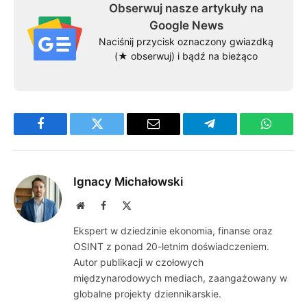
Obserwuj nasze artykuły na
Google News
Naciśnij przycisk oznaczony gwiazdką
(★ obserwuj) i bądź na bieżąco
Facebook
Twitter
Email
Telegram
WhatsA
Ignacy Michałowski
Website
Facebook
X
(Twitter)
Ekspert w dziedzinie ekonomia, finanse oraz
OSINT z ponad 20-letnim doświadczeniem.
Autor publikacji w czołowych
międzynarodowych mediach, zaangażowany w
globalne projekty dziennikarskie.