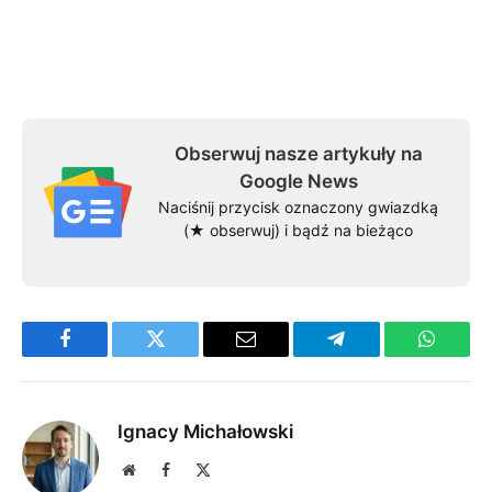
Obserwuj nasze artykuły na
Google News
Naciśnij przycisk oznaczony gwiazdką
(★ obserwuj) i bądź na bieżąco
Facebook
Twitter
Email
Telegram
WhatsA
Ignacy Michałowski
Website
Facebook
X
(Twitter)