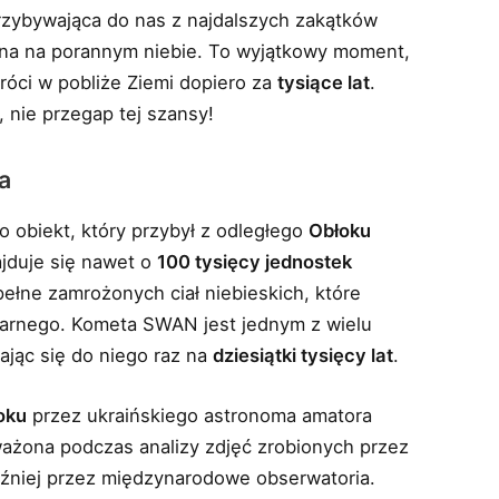
rzybywająca do nas z najdalszych zakątków
zna na porannym niebie. To wyjątkowy moment,
óci w pobliże Ziemi dopiero za
tysiące lat
.
, nie przegap tej szansy!
a
to obiekt, który przybył z odległego
Obłoku
ajduje się nawet o
100 tysięcy jednostek
pełne zamrożonych ciał niebieskich, które
etarnego. Kometa SWAN jest jednym z wielu
ając się do niego raz na
dziesiątki tysięcy lat
.
oku
przez ukraińskiego astronoma amatora
ważona podczas analizy zdjęć zrobionych przez
źniej przez międzynarodowe obserwatoria.