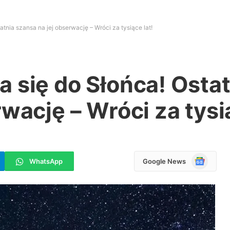
tnia szansa na jej obserwację – Wróci za tysiące lat!
 się do Słońca! Ostat
wację – Wróci za tysią
Google
WhatsApp
Google News
News