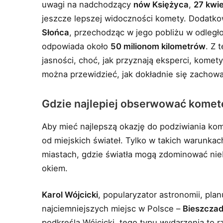
uwagi na nadchodzący
nów Księżyca
,
27 kwie
jeszcze lepszej widoczności komety. Dodatk
Słońca
, przechodząc w jego pobliżu w odległ
odpowiada około
50 milionom kilometrów
. Z 
jasności, choć, jak przyznają eksperci, komet
można przewidzieć, jak dokładnie się zachowa
Gdzie najlepiej obserwować kome
Aby mieć najlepszą okazję do podziwiania kom
od miejskich świateł. Tylko w takich warunkac
miastach, gdzie światła mogą zdominować ni
okiem.
Karol Wójcicki
, popularyzator astronomii, pl
najciemniejszych miejsc w Polsce –
Bieszcza
podkreśla Wójcicki, tego typu wydarzenia to rz