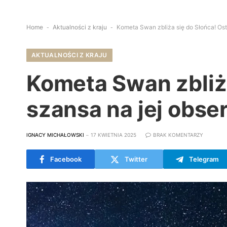
Home
-
Aktualności z kraju
-
Kometa Swan zbliża się do Słońca! Osta
AKTUALNOŚCI Z KRAJU
Kometa Swan zbliża
szansa na jej obser
IGNACY MICHAŁOWSKI
17 KWIETNIA 2025
BRAK KOMENTARZY
Facebook
Twitter
Telegram