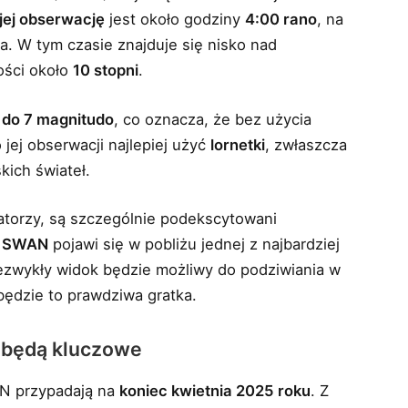
ej obserwację
jest około godziny
4:00 rano
, na
. W tym czasie znajduje się nisko nad
ości około
10 stopni
.
 do 7 magnitudo
, co oznacza, że bez użycia
jej obserwacji najlepiej użyć
lornetki
, zwłaszcza
kich świateł.
atorzy, są szczególnie podekscytowani
a
SWAN
pojawi się w pobliżu jednej z najbardziej
ezwykły widok będzie możliwy do podziwiania w
 będzie to prawdziwa gratka.
i będą kluczowe
AN przypadają na
koniec kwietnia 2025 roku
. Z