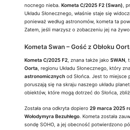
nocnego nieba.
Kometa C/2025 F2 (Swan)
, p
Układu Słonecznego, właśnie staje się widoc
ponieważ według astronomów, kometa ta powr
Zatem, jeśli marzysz o zobaczeniu jej na żywo
Kometa Swan – Gość z Obłoku Oort
Kometa C/2025 F2
, znana także jako
SWAN
, 
Oorta
, regionu Układu Słonecznego, który zn
astronomicznych
od Słońca. Jest to miejsce 
poruszają się na skraju naszego układu plan
obiektów, które mogą dotrzeć do Słońca, zbliż
Została ona odkryta dopiero
29 marca 2025 r
Wołodymyra Bezuhłego
. Kometa została zau
sondę SOHO, a jej obecność potwierdzono pó