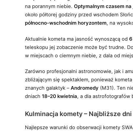
na porannym niebie.
Optymalnym czasem na j
około półtorej godziny przed wschodem Słońca
północno-wschodnim horyzontem
, na wysok
Aktualnie kometa ma jasność wynoszącą od
6
teleskopu jej zobaczenie może być trudne. Do 
w miejscach o ciemnym niebie, z dala od miejs
Zarówno profesjonalni astronomowie, jak i am
zbliżającym się spektaklem, ponieważ komet
znanych galaktyk –
Andromedy
(M31). Ten ni
dniach
18–20 kwietnia
, a dla astrofotografów
Kulminacja komety – Najbliższe dn
Najlepsze warunki do obserwacji komety SW