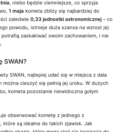
tnia
, niebo będzie ciemniejsze, co sprzyja
owo,
1 maja
kometa zbliży się najbardziej do
ości zaledwie
0,33 jednostki astronomicznej
– co
tego powodu, istnieje duża szansa na wzrost jej
y potrafią zaskakiwać swoim zachowaniem, i nie
.
tę SWAN?
ety SWAN, najlepiej udać się w miejsca z dala
h można cieszyć się pełnią jej uroku. W dużych
ebo, kometa pozostanie niewidoczna gołym
anuje obserwować kometę z jednego z
d
, które są idealne do takich zjawisk. Jak
adkie okazje, które mogą stać się inspiracją do