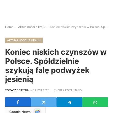
Home
-
Aktualności z kraju
-
Koniec niskich czynszów w Polsce. Spółdzielnie szykują falę podwyżek jesienią
AKTUALNOŚCI Z KRAJU
Koniec niskich czynszów w
Polsce. Spółdzielnie
szykują falę podwyżek
jesienią
TOMASZ BORYSIUK
6 LIPCA 2025
BRAK KOMENTARZY
Google
Google News