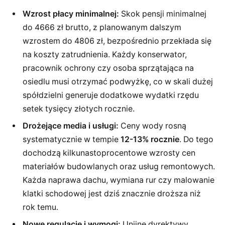
Wzrost płacy minimalnej:
Skok pensji minimalnej
do 4666 zł brutto, z planowanym dalszym
wzrostem do 4806 zł, bezpośrednio przekłada się
na koszty zatrudnienia. Każdy konserwator,
pracownik ochrony czy osoba sprzątająca na
osiedlu musi otrzymać podwyżkę, co w skali dużej
spółdzielni generuje dodatkowe wydatki rzędu
setek tysięcy złotych rocznie.
Drożejące media i usługi:
Ceny wody rosną
systematycznie w tempie
12-13% rocznie
. Do tego
dochodzą kilkunastoprocentowe wzrosty cen
materiałów budowlanych oraz usług remontowych.
Każda naprawa dachu, wymiana rur czy malowanie
klatki schodowej jest dziś znacznie droższa niż
rok temu.
Nowe regulacje i wymogi:
Unijne dyrektywy