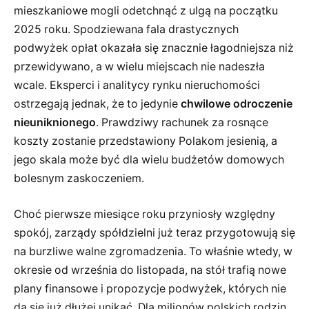
mieszkaniowe mogli odetchnąć z ulgą na początku
2025 roku. Spodziewana fala drastycznych
podwyżek opłat okazała się znacznie łagodniejsza niż
przewidywano, a w wielu miejscach nie nadeszła
wcale. Eksperci i analitycy rynku nieruchomości
ostrzegają jednak, że to jedynie
chwilowe odroczenie
nieuniknionego
. Prawdziwy rachunek za rosnące
koszty zostanie przedstawiony Polakom jesienią, a
jego skala może być dla wielu budżetów domowych
bolesnym zaskoczeniem.
Choć pierwsze miesiące roku przyniosły względny
spokój, zarządy spółdzielni już teraz przygotowują się
na burzliwe walne zgromadzenia. To właśnie wtedy, w
okresie od września do listopada, na stół trafią nowe
plany finansowe i propozycje podwyżek, których nie
da się już dłużej unikać. Dla milionów polskich rodzin