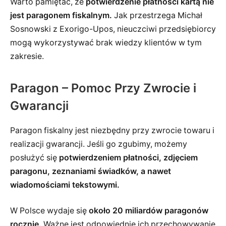
Warto pamiętać, że
potwierdzenie płatności kartą nie
jest paragonem fiskalnym.
Jak przestrzega Michał
Sosnowski z Exorigo-Upos, nieuczciwi przedsiębiorcy
mogą wykorzystywać brak wiedzy klientów w tym
zakresie.
Paragon – Pomoc Przy Zwrocie i
Gwarancji
Paragon fiskalny jest niezbędny przy zwrocie towaru i
realizacji gwarancji. Jeśli go zgubimy, możemy
posłużyć się
potwierdzeniem płatności, zdjęciem
paragonu, zeznaniami świadków, a nawet
wiadomościami tekstowymi.
W Polsce wydaje się
około 20 miliardów paragonów
rocznie.
Ważne jest odpowiednie ich przechowywanie