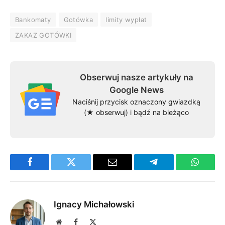
Bankomaty
Gotówka
limity wypłat
ZAKAZ GOTÓWKI
Obserwuj nasze artykuły na
Google News
Naciśnij przycisk oznaczony gwiazdką
(★ obserwuj) i bądź na bieżąco
Facebook
Twitter
Email
Telegram
WhatsA
Ignacy Michałowski
Website
Facebook
X