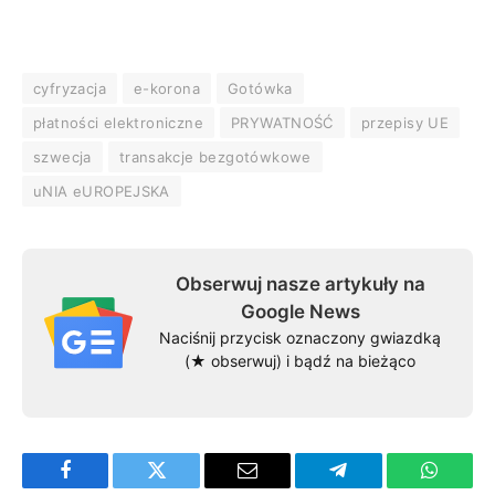
cyfryzacja
e-korona
Gotówka
płatności elektroniczne
PRYWATNOŚĆ
przepisy UE
szwecja
transakcje bezgotówkowe
uNIA eUROPEJSKA
Obserwuj nasze artykuły na
Google News
Naciśnij przycisk oznaczony gwiazdką
(★ obserwuj) i bądź na bieżąco
Facebook
Twitter
Email
Telegram
WhatsA