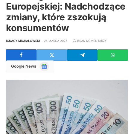
Europejskiej: Nadchodzące
zmiany, które zszokują
konsumentów
IGNACY MICHAŁOWSKI
25 MARCA 2025
BRAK KOMENTARZY
Google
Google News
News