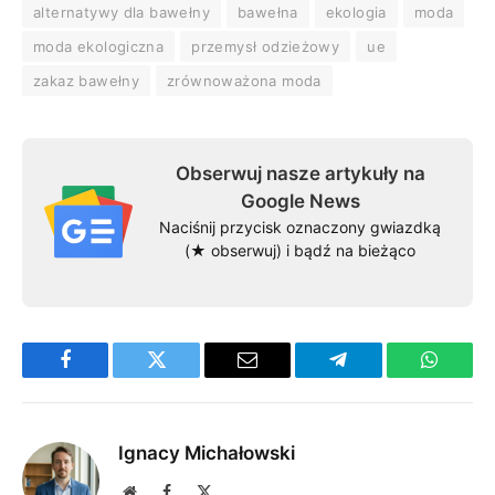
alternatywy dla bawełny
bawełna
ekologia
moda
moda ekologiczna
przemysł odzieżowy
ue
zakaz bawełny
zrównoważona moda
Obserwuj nasze artykuły na
Google News
Naciśnij przycisk oznaczony gwiazdką
(★ obserwuj) i bądź na bieżąco
Facebook
Twitter
Email
Telegram
WhatsA
Ignacy Michałowski
Website
Facebook
X