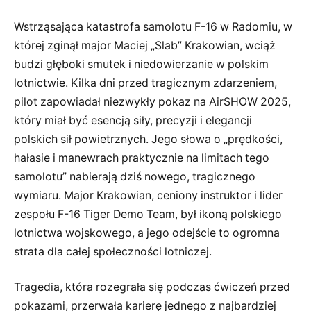
Wstrząsająca katastrofa samolotu F-16 w Radomiu, w
której zginął major Maciej „Slab” Krakowian, wciąż
budzi głęboki smutek i niedowierzanie w polskim
lotnictwie. Kilka dni przed tragicznym zdarzeniem,
pilot zapowiadał niezwykły pokaz na AirSHOW 2025,
który miał być esencją siły, precyzji i elegancji
polskich sił powietrznych. Jego słowa o „prędkości,
hałasie i manewrach praktycznie na limitach tego
samolotu” nabierają dziś nowego, tragicznego
wymiaru. Major Krakowian, ceniony instruktor i lider
zespołu F-16 Tiger Demo Team, był ikoną polskiego
lotnictwa wojskowego, a jego odejście to ogromna
strata dla całej społeczności lotniczej.
Tragedia, która rozegrała się podczas ćwiczeń przed
pokazami, przerwała karierę jednego z najbardziej