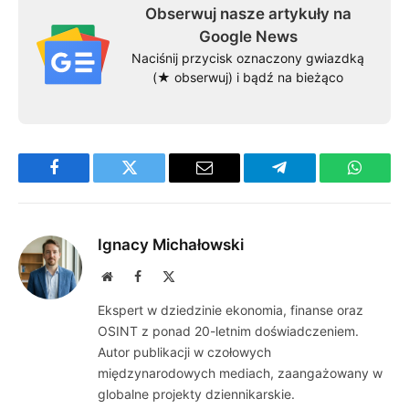
Obserwuj nasze artykuły na
Google News
Naciśnij przycisk oznaczony gwiazdką
(★ obserwuj) i bądź na bieżąco
Facebook
Twitter
Email
Telegram
WhatsA
Ignacy Michałowski
Website
Facebook
X
(Twitter)
Ekspert w dziedzinie ekonomia, finanse oraz
OSINT z ponad 20-letnim doświadczeniem.
Autor publikacji w czołowych
międzynarodowych mediach, zaangażowany w
globalne projekty dziennikarskie.