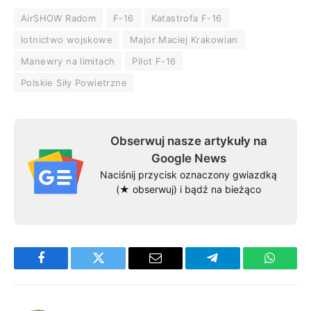
AirSHOW Radom
F-16
Katastrofa F-16
lotnictwo wojskowe
Major Maciej Krakowian
Manewry na limitach
Pilot F-16
Polskie Siły Powietrzne
Obserwuj nasze artykuły na
Google News
Naciśnij przycisk oznaczony gwiazdką
(★ obserwuj) i bądź na bieżąco
Facebook
Twitter
Email
Telegram
WhatsA