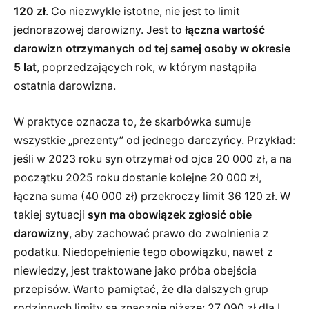
120 zł
. Co niezwykle istotne, nie jest to limit
jednorazowej darowizny. Jest to
łączna wartość
darowizn otrzymanych od tej samej osoby w okresie
5 lat
, poprzedzających rok, w którym nastąpiła
ostatnia darowizna.
W praktyce oznacza to, że skarbówka sumuje
wszystkie „prezenty” od jednego darczyńcy. Przykład:
jeśli w 2023 roku syn otrzymał od ojca 20 000 zł, a na
początku 2025 roku dostanie kolejne 20 000 zł,
łączna suma (40 000 zł) przekroczy limit 36 120 zł. W
takiej sytuacji
syn ma obowiązek zgłosić obie
darowizny
, aby zachować prawo do zwolnienia z
podatku. Niedopełnienie tego obowiązku, nawet z
niewiedzy, jest traktowane jako próba obejścia
przepisów. Warto pamiętać, że dla dalszych grup
rodzinnych limity są znacznie niższe: 27 090 zł dla I