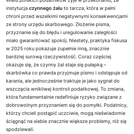
Wielu polskich podatników żyje w przekonaniu, że
instytucja
czynnego żalu
to tarcza, która w pełni
chroni przed wszelkimi negatywnymi konsekwencjami
ze strony urzędu skarbowego. Złożenie pisma,
przyznanie się do błędu i uregulowanie zaległości
miało gwarantować spokój. Niestety, praktyka fiskusa
w 2025 roku pokazuje zupełnie inną, znacznie
bardziej surową rzeczywistość. Coraz częściej
okazuje się, że czynny żal staje się pułapką –
skarbówka co prawda przyjmuje pismo i odstępuje od
karania, ale jednocześnie traktuje je jako sygnał do
wszczęcia wnikliwej kontroli podatkowej. To zmiana,
która fundamentalnie redefiniuje ryzyko związane z
dobrowolnym przyznaniem się do pomyłki. Podatnicy,
którzy chcieli postąpić uczciwie, mogą nieświadomie
ściągnąć na siebie znacznie większe problemy, niż się
spodziewali.