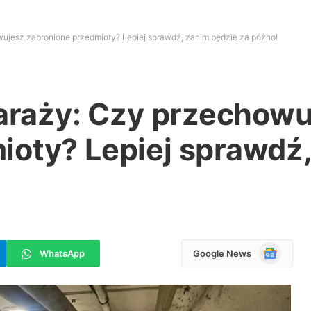
wujesz zabronione przedmioty? Lepiej sprawdź, zanim będzie za późno!
garaży: Czy przechow
ioty? Lepiej sprawdź
Google
WhatsApp
Google News
News