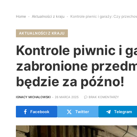
Home
-
Aktualności z kraju
-
Kontrole piwnic i garaży: Czy przecho
AKTUALNOŚCI Z KRAJU
Kontrole piwnic i 
zabronione przedm
będzie za późno!
IGNACY MICHAŁOWSKI
26 MARCA 2025
BRAK KOMENTARZY
Facebook
Twitter
Telegram