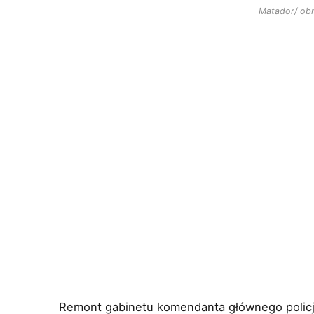
Matador/ obr
Remont gabinetu komendanta głównego policji