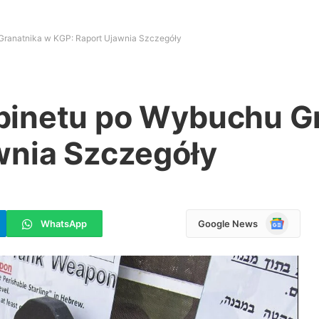
ranatnika w KGP: Raport Ujawnia Szczegóły
binetu po Wybuchu G
wnia Szczegóły
Google
WhatsApp
Google News
News