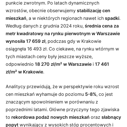
punkcie zwrotnym. Po latach dynamicznych
wzrostów, obecnie obserwujemy
stabilizację cen
mieszkań
, a w niektórych regionach nawet ich
spadki
.
Według danych z grudnia 2024 roku,
średnia cena za
metr kwadratowy na rynku pierwotnym w Warszawie
wynosiła 17 659 zł
, podczas gdy w Krakowie
osiągnęła 16 493 zł. Co ciekawe, na rynku wtórnym w
tych miastach ceny były jeszcze wyższe,
odpowiednio
18 270 zł/m² w Warszawie
i
17 461
zł/m² w Krakowie
.
Analitycy przewidują, że w perspektywie roku wzrost
cen mieszkań wyhamuje do poziomu
5-8%
, co jest
znaczącym spowolnieniem w porównaniu z
poprzednimi latami. Główne przyczyny tego zjawiska
to
rekordowa podaż nowych mieszkań
oraz
słabnący
popyt
wynikający z wysokich stóp procentowych i