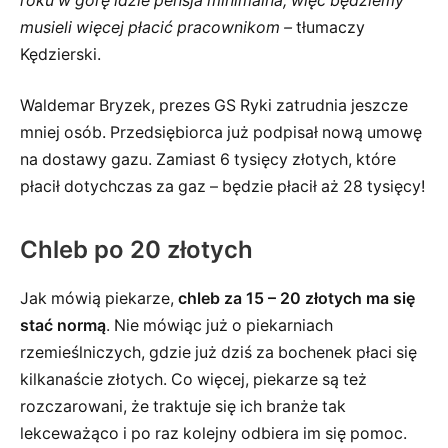
roku w górę idzie pensja minimalna, więc będziemy
musieli więcej płacić pracownikom –
tłumaczy
Kędzierski.
Waldemar Bryzek, prezes GS Ryki zatrudnia jeszcze
mniej osób. Przedsiębiorca już podpisał nową umowę
na dostawy gazu. Zamiast 6 tysięcy złotych, które
płacił dotychczas za gaz – będzie płacił aż 28 tysięcy!
Chleb po 20 złotych
Jak mówią piekarze,
chleb za 15 – 20 złotych ma się
stać normą
. Nie mówiąc już o piekarniach
rzemieślniczych, gdzie już dziś za bochenek płaci się
kilkanaście złotych. Co więcej, piekarze są też
rozczarowani, że traktuje się ich branże tak
lekceważąco i po raz kolejny odbiera im się pomoc.