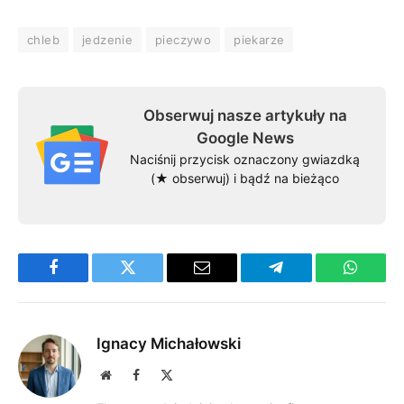
chleb
jedzenie
pieczywo
piekarze
Obserwuj nasze artykuły na
Google News
Naciśnij przycisk oznaczony gwiazdką
(★ obserwuj) i bądź na bieżąco
Facebook
Twitter
Email
Telegram
WhatsA
Ignacy Michałowski
Website
Facebook
X
(Twitter)