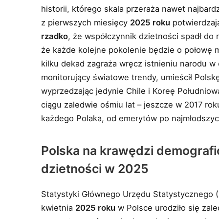
historii, którego skala przeraża nawet najba
z pierwszych miesięcy
2025 roku
potwierdzaj
rzadko
, że współczynnik dzietności spadł d
że każde kolejne pokolenie będzie o połowę 
kilku dekad zagraża wręcz istnieniu narodu w
monitorujący światowe trendy, umieścił Polsk
wyprzedzając jedynie Chile i Koreę Południo
ciągu zaledwie ośmiu lat – jeszcze w 2017 ro
każdego Polaka, od emerytów po najmłodszyc
Polska na krawędzi demograf
dzietności w 2025
Statystyki Głównego Urzędu Statystycznego (
kwietnia
2025 roku
w Polsce urodziło się zal