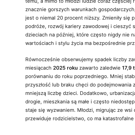
temu, a mimo to młodzi ludzie coraz częściej 
znacznie gorszych warunkach gospodarczych, 
jest o niemal 20 procent niższy. Zmieniły się 
podróże, rozwój kariery zawodowej i cieszyć s
dzieciach na później, które często nigdy nie
wartościach i stylu życia ma bezpośrednie pr
Równocześnie obserwujemy spadek liczby za
miesiącach
2025 roku
zawarto zaledwie
17,9 
porównaniu do roku poprzedniego. Mniej stabi
przyszłość lub braku chęci do podejmowania 
mniejszą liczbę dzieci. Dodatkowo, urbanizacj
drogie, mieszkania są małe i często niedostę
staje się wyzwaniem. Młodzi, migrując ze wsi d
przewiduje rodzicielstwo, co ma katastrofalne 