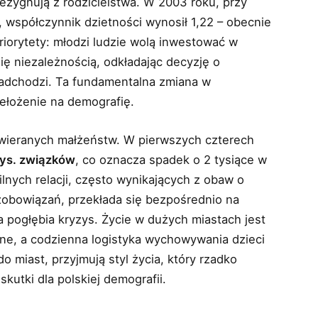
rezygnują z rodzicielstwa. W 2003 roku, przy
współczynnik dzietności wynosił 1,22 – obecnie
priorytety: młodzi ludzie wolą inwestować w
ię niezależnością, odkładając decyzję o
 nadchodzi. Ta fundamentalna zmiana w
zełożenie na demografię.
wieranych małżeństw. W pierwszych czterech
tys. związków
, co oznacza spadek o 2 tysiące w
lnych relacji, często wynikających z obaw o
zobowiązań, przekłada się bezpośrednio na
a pogłębia kryzys. Życie w dużych miastach jest
pne, a codzienna logistyka wychowywania dzieci
o miast, przyjmują styl życia, który rzadko
skutki dla polskiej demografii.