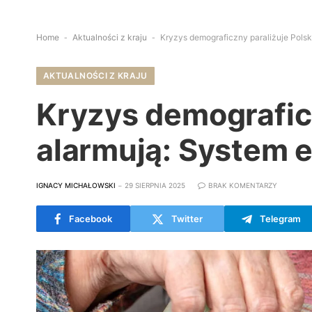
Home
-
Aktualności z kraju
-
Kryzys demograficzny paraliżuje Polsk
AKTUALNOŚCI Z KRAJU
Kryzys demograficz
alarmują: System 
IGNACY MICHAŁOWSKI
29 SIERPNIA 2025
BRAK KOMENTARZY
Facebook
Twitter
Telegram