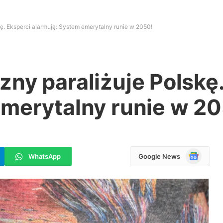
ę. Eksperci alarmują: System emerytalny runie w 2050!
ny paraliżuje Polskę.
emerytalny runie w 2
Google
WhatsApp
Google News
News