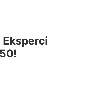
 Eksperci
050!