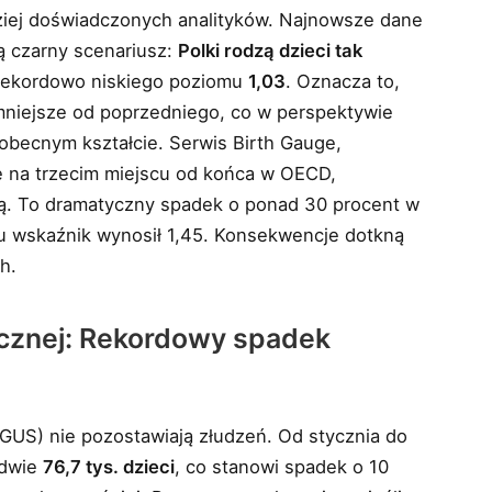
rdziej doświadczonych analityków. Najnowsze dane
ą czarny scenariusz:
Polki rodzą dzieci tak
o rekordowo niskiego poziomu
1,03
. Oznacza to,
mniejsze od poprzedniego, co w perspektywie
 obecnym kształcie. Serwis Birth Gauge,
ę na trzecim miejscu od końca w OECD,
wą. To dramatyczny spadek o ponad 30 procent w
ku wskaźnik wynosił 1,45. Konsekwencje dotkną
h.
icznej: Rekordowy spadek
GUS) nie pozostawiają złudzeń. Od stycznia do
edwie
76,7 tys. dzieci
, co stanowi spadek o 10